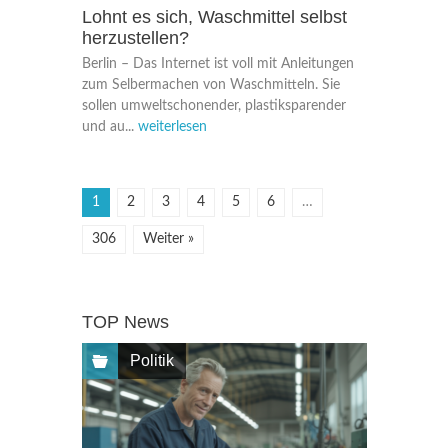
Lohnt es sich, Waschmittel selbst
herzustellen?
Berlin – Das Internet ist voll mit Anleitungen
zum Selbermachen von Waschmitteln. Sie
sollen umweltschonender, plastiksparender
und au...
weiterlesen
1
2
3
4
5
6
…
306
Weiter »
TOP News
Politik