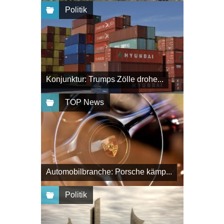
Politik
Konjunktur: Trumps Zölle drohe...
TOP News
Automobilbranche: Porsche kämp...
Politik