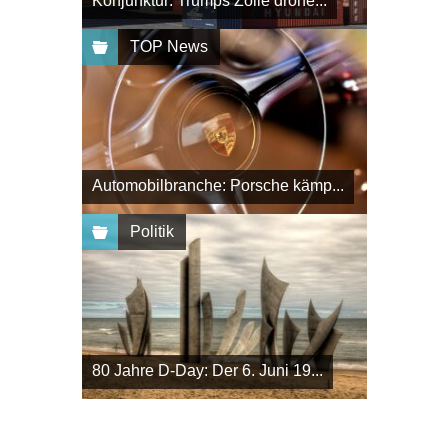
Konjunktur: Trumps Zölle drohe...
TOP News
Automobilbranche: Porsche kämp...
Politik
80 Jahre D-Day: Der 6. Juni 19...