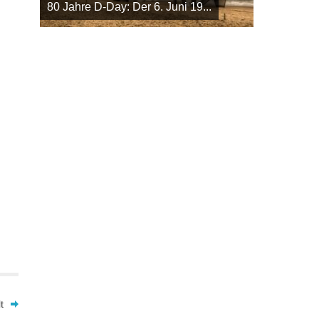
80 Jahre D-Day: Der 6. Juni 19...
t