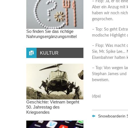
– Flop: Ja, er ist e
Aber ein Anzug mit k
haben wir noch nich
gesprochen.
– Top: So geht Extra
So finden Sie das richtige
modische Highlight 
Nahrungsergänzungsmittel
– Flop: Was macht de
Sie, Mr. Spike Lee… 
KULTUR
Eisenbahner halten 
– Top: Von wegen la
Stephan James und 
beweisen.
(dpa)
Geschichte: Vietnam begeht
50. Jahrestag des
Kriegsendes
Snowboarderin Se