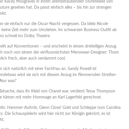
an Kacey Musgraves in ihrem atemberaubenden Stufenkleid von
outure gesehen hat. Da passt einfach alles – bis hin zur strengen
nkt.
atte sie einfach nur die Oscar-Nacht vergessen. Da blieb Nicole
h keine Zeit mehr zum Umziehen. Im schwarzen Business-Outfit ab
nz schnell ins Dolby Theatre.
pfeift auf Konventionen – und erscheint in einem dreiteiligen Anzug.
h noch von einem der einflussreichsten Menswear-Designer: Thom
mlich frech, aber auch verdammt cool.
n sich natürlich mit einer Fachfrau an. Sandy Powell ist
gendetwas wird sie sich mit diesem Anzug im flimmernden Streifen-
 Nur was?
e Tatsache, dass ihr Kleid von Chanel war, verdient Tessa Thompson
le hätten mit mehr Hommage an Karl Lagerfeld gerechnet.
eits: Hammer-Auftritt, Glenn Close! Gold und Schleppe (von Carolina
s: Die Schauspielerin wird hier nicht zur Königin gekrönt, es ist
ht.