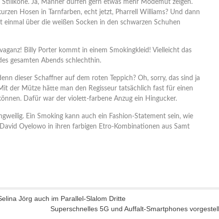
ine Stilikone. Ja, Männer dürfen gern etwas mehr Modemut zeigen.
urzen Hosen in Tarnfarben, echt jetzt, Pharrell Williams? Und dann
t einmal über die weißen Socken in den schwarzen Schuhen
vaganz! Billy Porter kommt in einem Smokingkleid! Vielleicht das
des gesamten Abends schlechthin.
nn dieser Schaffner auf dem roten Teppich? Oh, sorry, das sind ja
Mit der Mütze hätte man den Regisseur tatsächlich fast für einen
können. Dafür war der violett-farbene Anzug ein Hingucker.
ngweilig. Ein Smoking kann auch ein Fashion-Statement sein, wie
David Oyelowo in ihren farbigen Etro-Kombinationen aus Samt
lina Jörg auch im Parallel-Slalom Dritte
Superschnelles 5G und Auffalt-Smartphones vorgestell