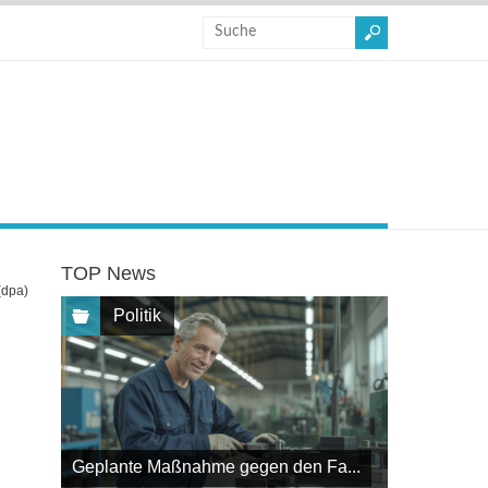
TOP News
(dpa)
Politik
Geplante Maßnahme gegen den Fa...