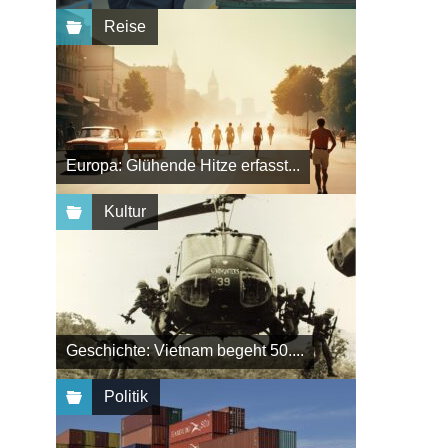
Reise
Europa: Glühende Hitze erfasst...
Kultur
Geschichte: Vietnam begeht 50....
Politik