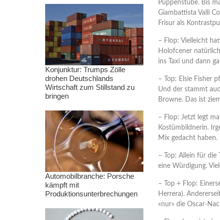
Puppenstube. Bis m
Giambattista Valli C
Frisur als Kontrastpu
– Flop: Vielleicht h
Holofcener natürlic
ins Taxi und dann ga
Konjunktur: Trumps Zölle
drohen Deutschlands
– Top: Elsie Fisher 
Wirtschaft zum Stillstand zu
Und der stammt auc
bringen
Browne. Das ist zie
– Flop: Jetzt legt ma
Kostümbildnerin. Ir
Mix gedacht haben.
– Top: Allein für di
eine Würdigung. Vie
Automobilbranche: Porsche
– Top + Flop: Einers
kämpft mit
Produktionsunterbrechungen
Herrera). Andererseit
«nur» die Oscar-Nac