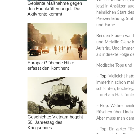
Was ist männlich, w
Geplante Maßnahme gegen
jetzt in Ansätzen a
den Fachkräftemangel: Die
heimlichen Stars des
Aktivrente kommt
Preisverleihung. Sta
und Farbe.
Bei den Frauen war P
und Metallic-Glanz 
Auftritt. Und: Imme
als indirekte Folge 
Europa: Glühende Hitze
Modische Tops und 
erfasst den Kontinent
–
Top
: Vielleicht ha
immerhin schon mal 
schlichten, hochel
– und am Hals funke
– Flop: Wahrscheinli
Rüschen über Linda C
Geschichte: Vietnam begeht
Aber muss man dami
50. Jahrestag des
Kriegsendes
– Top: Ein zarter Fl