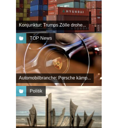
Konjunktur: Trumps Zölle drohe...
TOP News
Automobilbranche: Porsche kämp...
Politik