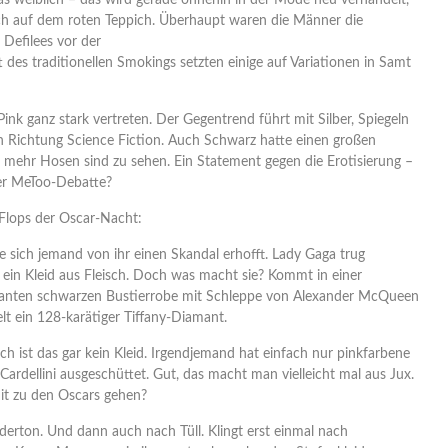
as weiblich – das wird gerade ohnehin in der Mode neu verhandelt,
uch auf dem roten Teppich. Überhaupt waren die Männer die
 Defilees vor der
tt des traditionellen Smokings setzten einige auf Variationen in Samt
ink ganz stark vertreten. Der Gegentrend führt mit Silber, Spiegeln
in Richtung Science Fiction. Auch Schwarz hatte einen großen
r mehr Hosen sind zu sehen. Ein Statement gegen die Erotisierung –
der MeToo-Debatte?
Flops der Oscar-Nacht:
tte sich jemand von ihr einen Skandal erhofft. Lady Gaga trug
ein Kleid aus Fleisch. Doch was macht sie? Kommt in einer
eganten schwarzen Bustierrobe mit Schleppe von Alexander McQueen
lt ein 128-karätiger Tiffany-Diamant.
ch ist das gar kein Kleid. Irgendjemand hat einfach nur pinkfarbene
ardellini ausgeschüttet. Gut, das macht man vielleicht mal aus Jux.
t zu den Oscars gehen?
iederton. Und dann auch nach Tüll. Klingt erst einmal nach