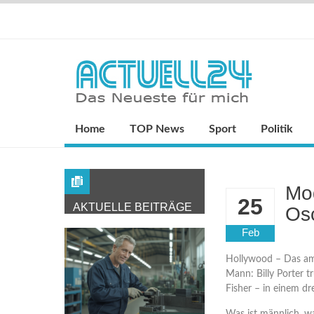
Home
TOP News
Sport
Politik
Mod
25
AKTUELLE BEITRÄGE
Os
Feb
Hollywood – Das am 
Mann: Billy Porter 
Fisher – in einem drei