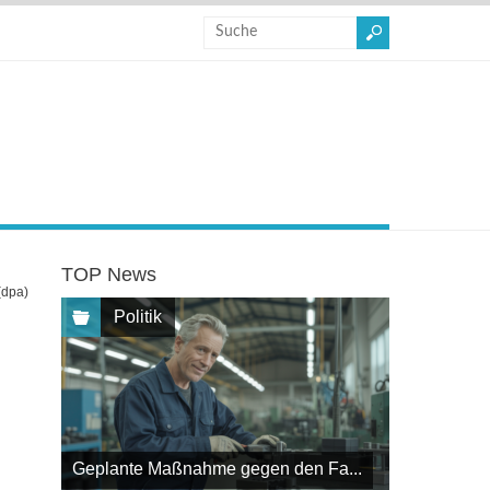
TOP News
(dpa)
Politik
Geplante Maßnahme gegen den Fa...