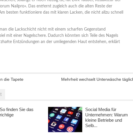
ischen, solange er noch flüssig ist, rät Dirk Täuber, Redakteur der
Forum Nailpro». Das entfernt zugleich auch die alten Reste der
Am besten funktioniere das mit klaren Lacken, die nicht allzu schnell
e man die Lackschicht nicht mit einem scharfen Gegenstand
iel mit einer Nagelschere. Dadurch könnten sich Teile des Nagels
zhafte Entzündungen an der umliegenden Haut entstehen, erklärt
en die Tapete
Mehrheit wechselt Unterwäsche täglic
t
So finden Sie das
Social Media für
richtige
Unternehmen: Warum
kleine Betriebe und
Selb...