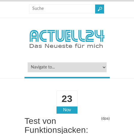
23
Nov
Test von
(dpa)
Funktionsjacken: