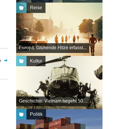
Reise
Europa: Glühende Hitze erfasst...
r
Kultur
Geschichte: Vietnam begeht 50....
Politik