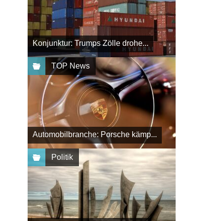
Konjunktur: Trumps Zölle drohe...
TOP News
Automobilbranche: Porsche kämp...
Politik