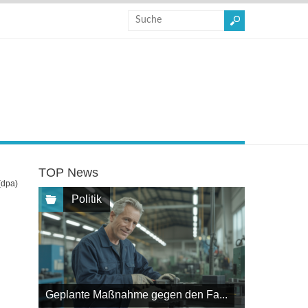
TOP News
(dpa)
Politik
Geplante Maßnahme gegen den Fa...