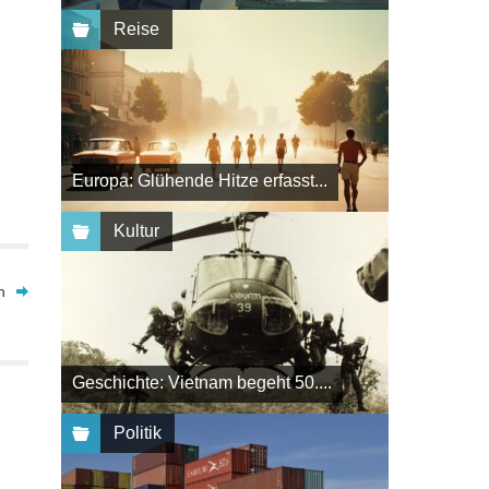
Reise
Europa: Glühende Hitze erfasst...
Kultur
h
Geschichte: Vietnam begeht 50....
Politik