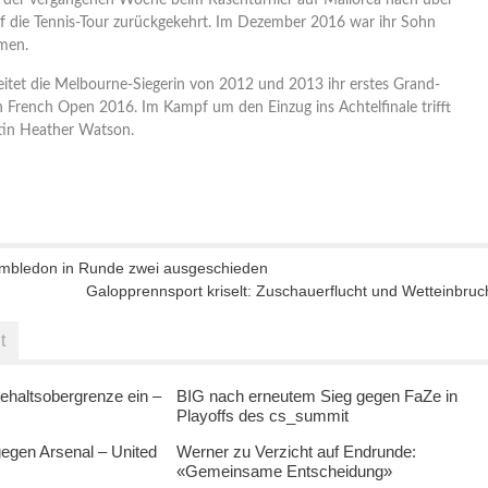
n der vergangenen Woche beim Rasenturnier auf Mallorca nach über
f die Tennis-Tour zurückgekehrt. Im Dezember 2016 war ihr Sohn
men.
itet die Melbourne-Siegerin von 2012 und 2013 ihr erstes Grand-
n French Open 2016. Im Kampf um den Einzug ins Achtelfinale trifft
itin Heather Watson.
imbledon in Runde zwei ausgeschieden
Galopprennsport kriselt: Zuschauerflucht und Wetteinbruc
t
ehaltsobergrenze ein –
BIG nach erneutem Sieg gegen FaZe in
Playoffs des cs_summit
egen Arsenal – United
Werner zu Verzicht auf Endrunde:
«Gemeinsame Entscheidung»