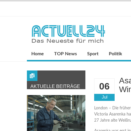
Home
TOP News
Sport
Politik
As
06
AKTUELLE BEITRÄGE
Wi
Jul
London – Die früher
Victoria Asarenka ha
27 Jahre alte Weißr