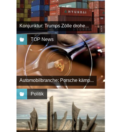
Konjunktur: Trumps Zölle drohe...
TOP News
Automobilbranche: Porsche kämp...
Politik