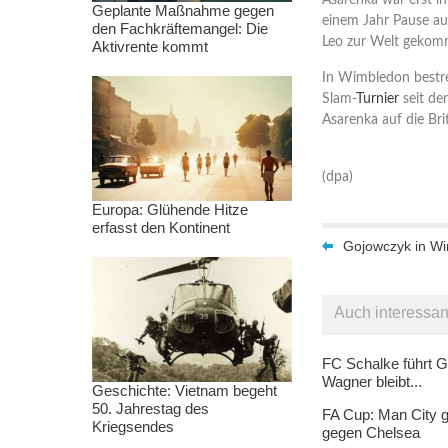
Asarenka war erst i
Geplante Maßnahme gegen
einem Jahr Pause au
den Fachkräftemangel: Die
Leo zur Welt gekom
Aktivrente kommt
In Wimbledon bestre
Slam-
Turnier
seit de
Asarenka auf die Br
(dpa)
Europa: Glühende Hitze
erfasst den Kontinent
Gojowczyk in W
Auch interessan
FC Schalke führt G
Wagner bleibt...
Geschichte: Vietnam begeht
50. Jahrestag des
FA Cup: Man City g
Kriegsendes
gegen Chelsea