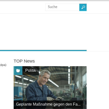
TOP News
(dpa)
Politik
Geplante Maßnahme gegen den Fa...