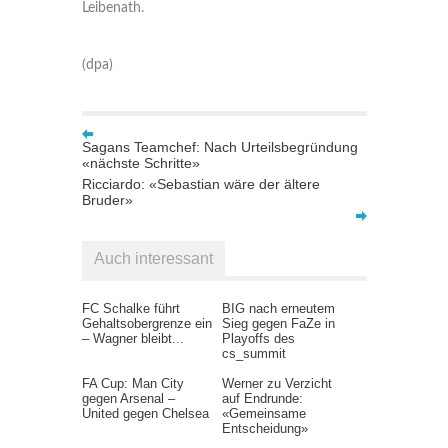
Leibenath.
(dpa)
Sagans Teamchef: Nach Urteilsbegründung
«nächste Schritte»
Ricciardo: «Sebastian wäre der ältere
Bruder»
Auch interessant
FC Schalke führt
BIG nach erneutem
Gehaltsobergrenze ein
Sieg gegen FaZe in
– Wagner bleibt...
Playoffs des
cs_summit
FA Cup: Man City
Werner zu Verzicht
gegen Arsenal –
auf Endrunde:
United gegen Chelsea
«Gemeinsame
Entscheidung»