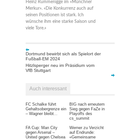
Heinz Rummenigge im «Münchner
Merkur». «Die Konkurrenz auch auf
seinen Positionen ist stark. Ich
wünsche ihm eine starke Saison und
viele Tore.»
Dortmund bewirbt sich als Spielort der
Fußball-EM 2024
Hitzlsperger neu im Präsidium vom
VfB Stuttgart
Auch interessant
FC Schalke führt
BIG nach erneutem
Gehaltsobergrenze ein
Sieg gegen FaZe in
– Wagner bleibt...
Playoffs des
cs_summit
FA Cup: Man City
Werner zu Verzicht
gegen Arsenal –
auf Endrunde:
United gegen Chelsea
«Gemeinsame