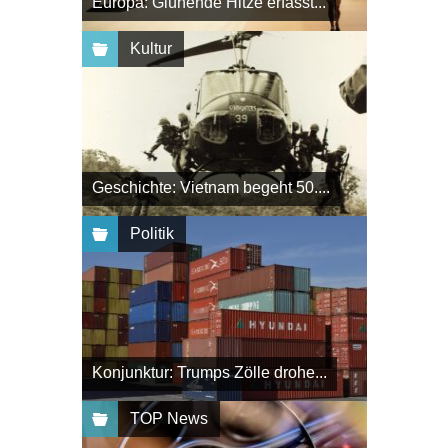
Europa: Glühende Hitze erfasst...
Kultur
Geschichte: Vietnam begeht 50....
Politik
Konjunktur: Trumps Zölle drohe...
TOP News