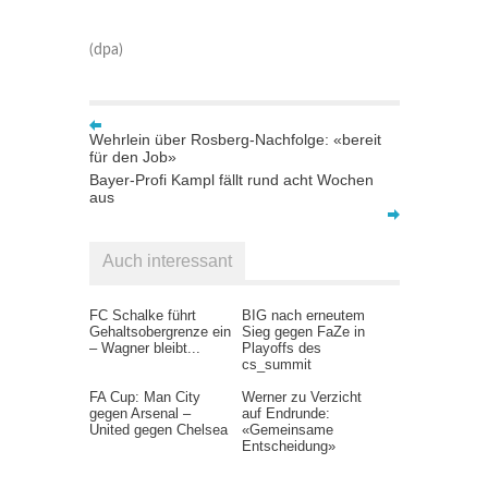
(dpa)
Wehrlein über Rosberg-Nachfolge: «bereit
für den Job»
Bayer-Profi Kampl fällt rund acht Wochen
aus
Auch interessant
FC Schalke führt
BIG nach erneutem
Gehaltsobergrenze ein
Sieg gegen FaZe in
– Wagner bleibt...
Playoffs des
cs_summit
FA Cup: Man City
Werner zu Verzicht
gegen Arsenal –
auf Endrunde:
United gegen Chelsea
«Gemeinsame
Entscheidung»