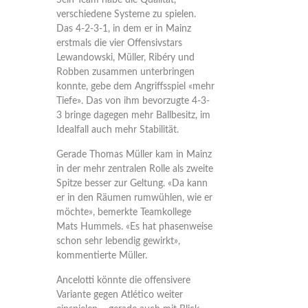
Sein Team habe die Qualität,
verschiedene Systeme zu spielen.
Das 4-2-3-1, in dem er in Mainz
erstmals die vier Offensivstars
Lewandowski, Müller, Ribéry und
Robben zusammen unterbringen
konnte, gebe dem Angriffsspiel «mehr
Tiefe». Das von ihm bevorzugte 4-3-
3 bringe dagegen mehr Ballbesitz, im
Idealfall auch mehr Stabilität.
Gerade Thomas Müller kam in Mainz
in der mehr zentralen Rolle als zweite
Spitze besser zur Geltung. «Da kann
er in den Räumen rumwühlen, wie er
möchte», bemerkte Teamkollege
Mats Hummels. «Es hat phasenweise
schon sehr lebendig gewirkt»,
kommentierte Müller.
Ancelotti könnte die offensivere
Variante gegen Atlético weiter