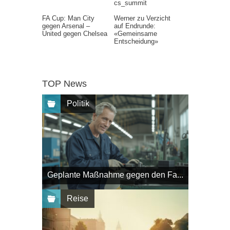
cs_summit
FA Cup: Man City
Werner zu Verzicht
gegen Arsenal –
auf Endrunde:
United gegen Chelsea
«Gemeinsame
Entscheidung»
TOP News
Politik
Geplante Maßnahme gegen den Fa...
Reise