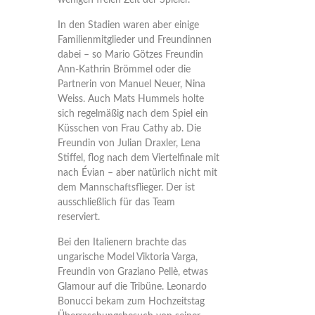
wenigen freien Zeit der Spieler.
In den Stadien waren aber einige
Familienmitglieder und Freundinnen
dabei – so Mario Götzes Freundin
Ann-Kathrin Brömmel oder die
Partnerin von Manuel Neuer, Nina
Weiss. Auch Mats Hummels holte
sich regelmäßig nach dem Spiel ein
Küsschen von Frau Cathy ab. Die
Freundin von Julian Draxler, Lena
Stiffel, flog nach dem Viertelfinale mit
nach Évian – aber natürlich nicht mit
dem Mannschaftsflieger. Der ist
ausschließlich für das Team
reserviert.
Bei den Italienern brachte das
ungarische Model Viktoria Varga,
Freundin von Graziano Pellè, etwas
Glamour auf die Tribüne. Leonardo
Bonucci bekam zum Hochzeitstag