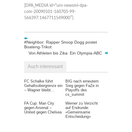
[DPA_MEDIA id=“urn-newsml-dpa-
com-20090101-160705-99-
566397:1467711549000″]
#Neighbor: Rapper Snoop Dogg postet
Boateng-Trikot
Von Athleten bis Zika: Ein Olympia-ABC
Auch interessant
FC Schalke führt
BIG nach erneutem
Gehaltsobergrenze ein
Sieg gegen FaZe in
– Wagner bleibt...
Playoffs des
cs_summit
FA Cup: Man City
Werner zu Verzicht
gegen Arsenal –
auf Endrunde:
United gegen Chelsea
«Gemeinsame
Entscheidung»