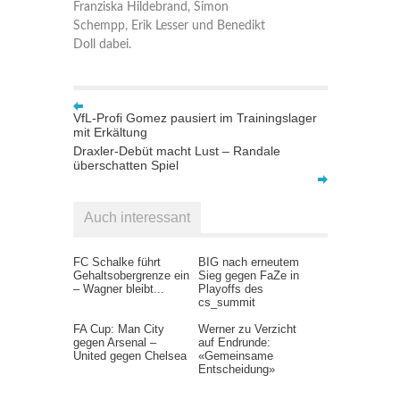
Franziska Hildebrand, Simon
Schempp, Erik Lesser und Benedikt
Doll dabei.
VfL-Profi Gomez pausiert im Trainingslager
mit Erkältung
Draxler-Debüt macht Lust – Randale
überschatten Spiel
Auch interessant
FC Schalke führt
BIG nach erneutem
Gehaltsobergrenze ein
Sieg gegen FaZe in
– Wagner bleibt...
Playoffs des
cs_summit
FA Cup: Man City
Werner zu Verzicht
gegen Arsenal –
auf Endrunde:
United gegen Chelsea
«Gemeinsame
Entscheidung»