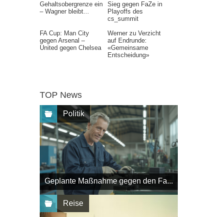
Gehaltsobergrenze ein
Sieg gegen FaZe in
– Wagner bleibt...
Playoffs des
cs_summit
FA Cup: Man City
Werner zu Verzicht
gegen Arsenal –
auf Endrunde:
United gegen Chelsea
«Gemeinsame
Entscheidung»
TOP News
Politik
Geplante Maßnahme gegen den Fa...
Reise