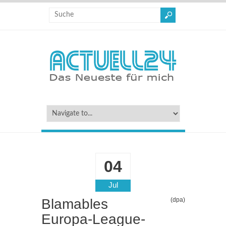
04
Jul
Blamables
(dpa)
Europa-League-