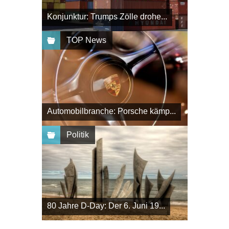
Konjunktur: Trumps Zölle drohe...
TOP News
Automobilbranche: Porsche kämp...
Politik
80 Jahre D-Day: Der 6. Juni 19...