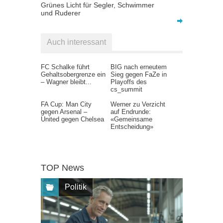
Grünes Licht für Segler, Schwimmer
und Ruderer
Auch interessant
FC Schalke führt
BIG nach erneutem
Gehaltsobergrenze ein
Sieg gegen FaZe in
– Wagner bleibt...
Playoffs des
cs_summit
FA Cup: Man City
Werner zu Verzicht
gegen Arsenal –
auf Endrunde:
United gegen Chelsea
«Gemeinsame
Entscheidung»
TOP News
Politik