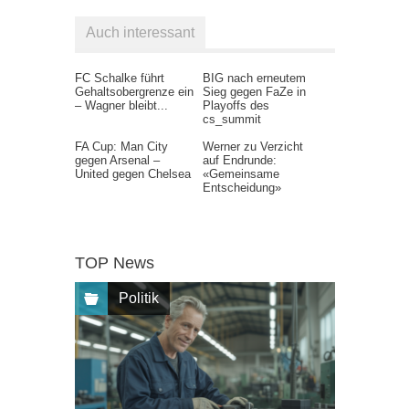
Auch interessant
FC Schalke führt
BIG nach erneutem
Gehaltsobergrenze ein
Sieg gegen FaZe in
– Wagner bleibt...
Playoffs des
cs_summit
FA Cup: Man City
Werner zu Verzicht
gegen Arsenal –
auf Endrunde:
United gegen Chelsea
«Gemeinsame
Entscheidung»
TOP News
Politik