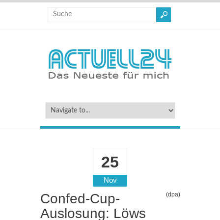
25
Nov
Confed-Cup-
(dpa)
Auslosung: Löws