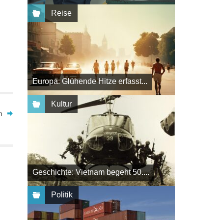
Reise
Europa: Glühende Hitze erfasst...
Kultur
n
Geschichte: Vietnam begeht 50....
Politik