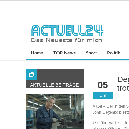
Home
TOP News
Sport
Politik
Deg
05
AKTUELLE BEITRÄGE
tro
Jul
Vittel – Der in den 
John Degenkolb setzt
«Er fährt weiter – t