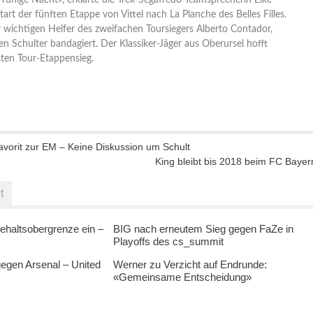
 ruhige Nacht», erklärte die Trek-Segafredo-Teamsprecherin Elke
rt der fünften Etappe von Vittel nach La Planche des Belles Filles.
 wichtigen Helfer des zweifachen Toursiegers Alberto Contador,
en Schulter bandagiert. Der Klassiker-Jäger aus Oberursel hofft
sten Tour-Etappensieg.
avorit zur EM – Keine Diskussion um Schult
King bleibt bis 2018 beim FC Bayer
t
ehaltsobergrenze ein –
BIG nach erneutem Sieg gegen FaZe in
Playoffs des cs_summit
egen Arsenal – United
Werner zu Verzicht auf Endrunde:
«Gemeinsame Entscheidung»