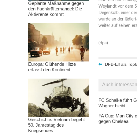
eine verhältnismäßig
Geplante Maßnahme gegen
Weylandt vor dem Sta
den Fachkräftemangel: Die
Degenkolb, einer der
Aktivrente kommt
wurde an der lädiert
weiter auf seinen er
(dpa)
Europa: Glühende Hitze
DFB-Elf als Topf
erfasst den Kontinent
Auch interessan
FC Schalke führt G
Wagner bleibt...
FA Cup: Man City g
Geschichte: Vietnam begeht
gegen Chelsea
50. Jahrestag des
Kriegsendes