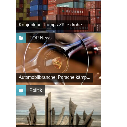
Konjunktur: Trumps Zölle drohe...
TOP News
Automobilbranche: Porsche kämp...
Politik