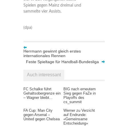
Spielen gegen Mainz dreimal und
sammelte vier Assists.
(dpa)
Herrmann gewinnt gleich erstes
internationales Rennen
Feste Spieltage für Handball-Bundesliga
Auch interessant
FC Schalke führt
BIG nach erneutem
Gehaltsobergrenze ein
Sieg gegen FaZe in
– Wagner bleibt...
Playoffs des
cs_summit
FA Cup: Man City
Werner zu Verzicht
gegen Arsenal –
auf Endrunde:
United gegen Chelsea
«Gemeinsame
Entscheidung»