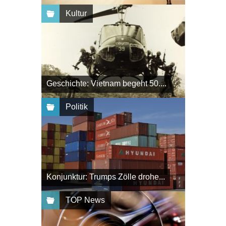
Kultur
Geschichte: Vietnam begeht 50....
Politik
Konjunktur: Trumps Zölle drohe...
TOP News