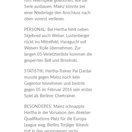
fünf Heimspiele gewonnen, will die
Serie ausbauen. Mainz könnte bei
einer Niederlage den Anschluss nach
oben vorerst verlieren.
PERSONAL: Bei Hertha fehlt neben
Skjelbred auch Weiser. Lustenberger
rückt ins Mittelfeld, Haraguchi soll
Weisers Rolle übernehmen. Zur
langen 05-Verletztenliste kommen die
gesperrten Bell und Brosinski.
STATISTIK: Hertha-Trainer Pal Dardai
musste gegen Mainz noch kein
Gegentor hinnehmen und bestritt
gegen 05 im Februar 2016 sein erstes
Spiel als Berliner Cheftrainer.
BESONDERES: Mainz schnappte
Hertha in der Vorsaison den direkten
Qualifikations-Platz für die Europa
League weg. Berlins Torjäger Ibisevic
traf in den vergangenen sechs