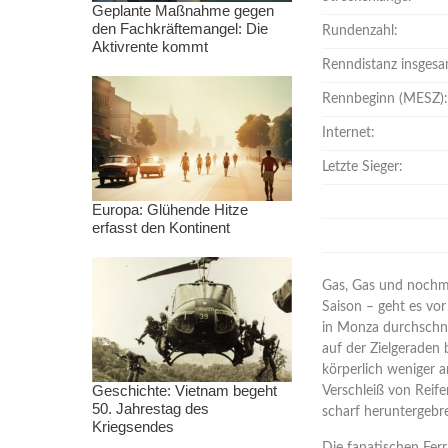
Geplante Maßnahme gegen
den Fachkräftemangel: Die
Rundenzahl:
Aktivrente kommt
Renndistanz insgesa
Rennbeginn (MESZ):
Internet:
Letzte Sieger:
Europa: Glühende Hitze
erfasst den Kontinent
Gas, Gas und nochma
Saison – geht es vor
in Monza durchschni
auf der Zielgeraden 
körperlich weniger an
Geschichte: Vietnam begeht
Verschleiß von Reif
50. Jahrestag des
scharf heruntergeb
Kriegsendes
Die fanatischen Fer