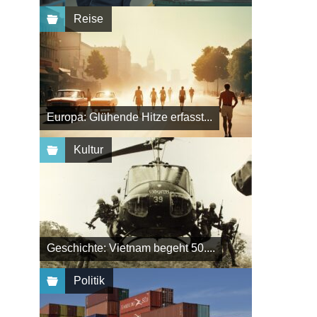
Reise
Europa: Glühende Hitze erfasst...
Kultur
Geschichte: Vietnam begeht 50....
Politik