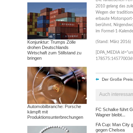
2010 gelang das zul
Wegen der traditione
erbaute Motorsport-
berühmt. Nirgendwo 
im Formel-1-Kalende
Konjunktur: Trumps Zölle
(Stand: März 2016)
drohen Deutschlands
Wirtschaft zum Stillstand zu
[DPA_MEDIA id=“ur
bringen
178575:145770036
Der Große Preis
Auch interessan
Automobilbranche: Porsche
FC Schalke führt G
kämpft mit
Wagner bleibt...
Produktionsunterbrechungen
FA Cup: Man City g
gegen Chelsea