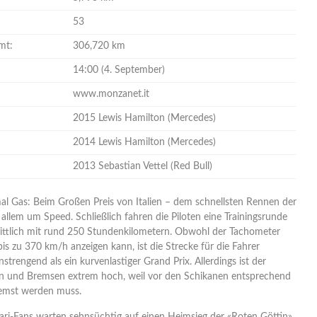
53
mt:
306,720 km
14:00 (4. September)
www.monzanet.it
2015 Lewis Hamilton (Mercedes)
2014 Lewis Hamilton (Mercedes)
2013 Sebastian Vettel (Red Bull)
l Gas: Beim Großen Preis von Italien – dem schnellsten Rennen der
 allem um Speed. Schließlich fahren die Piloten eine Trainingsrunde
ttlich mit rund 250 Stundenkilometern. Obwohl der Tachometer
bis zu 370 km/h anzeigen kann, ist die Strecke für die Fahrer
strengend als ein kurvenlastiger Grand Prix. Allerdings ist der
en und Bremsen extrem hoch, weil vor den Schikanen entsprechend
remst werden muss.
rari-Fans warten sehnsüchtig auf einen Heimsieg der «Roten Göttin».