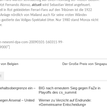
etzt Fernando Alonso,
aktuell
wird Sebastian Vettel angefeuert.
ll in Rot gekleideten Ferrari-Fans auf den Tribünen ist die 1922
Anlage nördlich von Mailand auch für seine «roten Wände»
gastierte das Vollgas-Spektakel öfter. Nur 1980 stand Monza nicht
r.
n-newsml-dpa-com-20090101-160311-99-
9000″]
 von Belgien
Der Große Preis von Singapu
t
ehaltsobergrenze ein –
BIG nach erneutem Sieg gegen FaZe in
Playoffs des cs_summit
egen Arsenal – United
Werner zu Verzicht auf Endrunde:
«Gemeinsame Entscheidung»