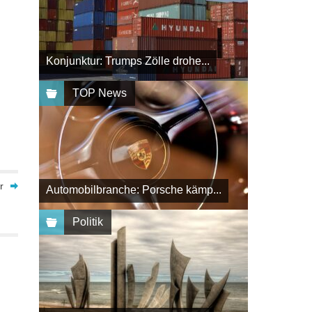
Konjunktur: Trumps Zölle drohe...
TOP News
r
Automobilbranche: Porsche kämp...
Politik