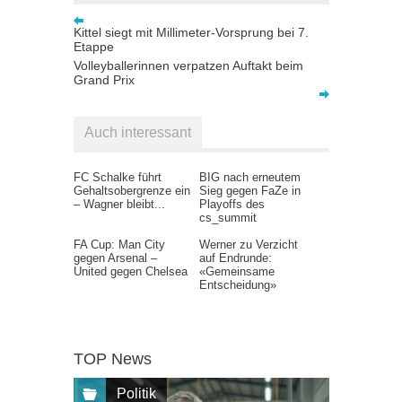
Kittel siegt mit Millimeter-Vorsprung bei 7.
Etappe
Volleyballerinnen verpatzen Auftakt beim
Grand Prix
Auch interessant
FC Schalke führt
BIG nach erneutem
Gehaltsobergrenze ein
Sieg gegen FaZe in
– Wagner bleibt...
Playoffs des
cs_summit
FA Cup: Man City
Werner zu Verzicht
gegen Arsenal –
auf Endrunde:
United gegen Chelsea
«Gemeinsame
Entscheidung»
TOP News
Politik