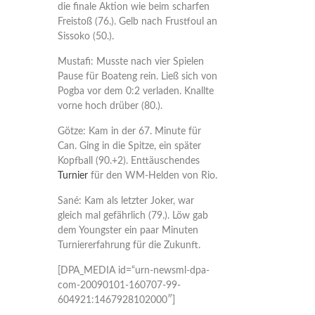
die finale Aktion wie beim scharfen
Freistoß (76.). Gelb nach Frustfoul an
Sissoko (50.).
Mustafi: Musste nach vier Spielen
Pause für Boateng rein. Ließ sich von
Pogba vor dem 0:2 verladen. Knallte
vorne hoch drüber (80.).
Götze: Kam in der 67. Minute für
Can. Ging in die Spitze, ein später
Kopfball (90.+2). Enttäuschendes
Turnier
für den WM-Helden von Rio.
Sané: Kam als letzter Joker, war
gleich mal gefährlich (79.). Löw gab
dem Youngster ein paar Minuten
Turniererfahrung für die Zukunft.
[DPA_MEDIA id=“urn-newsml-dpa-
com-20090101-160707-99-
604921:1467928102000″]