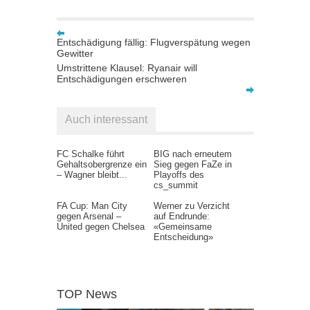
Entschädigung fällig: Flugverspätung wegen
Gewitter
Umstrittene Klausel: Ryanair will
Entschädigungen erschweren
Auch interessant
FC Schalke führt
BIG nach erneutem
Gehaltsobergrenze ein
Sieg gegen FaZe in
– Wagner bleibt...
Playoffs des
cs_summit
FA Cup: Man City
Werner zu Verzicht
gegen Arsenal –
auf Endrunde:
United gegen Chelsea
«Gemeinsame
Entscheidung»
TOP News