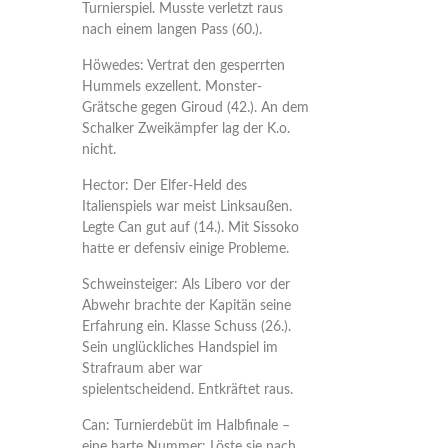
Turnierspiel. Musste verletzt raus
nach einem langen Pass (60.).
Höwedes: Vertrat den gesperrten
Hummels exzellent. Monster-
Grätsche gegen Giroud (42.). An dem
Schalker Zweikämpfer lag der K.o.
nicht.
Hector: Der Elfer-Held des
Italienspiels war meist Linksaußen.
Legte Can gut auf (14.). Mit Sissoko
hatte er defensiv einige Probleme.
Schweinsteiger: Als Libero vor der
Abwehr brachte der Kapitän seine
Erfahrung ein. Klasse Schuss (26.).
Sein unglückliches Handspiel im
Strafraum aber war
spielentscheidend. Entkräftet raus.
Can: Turnierdebüt im Halbfinale –
eine harte Nummer: Löste sie nach