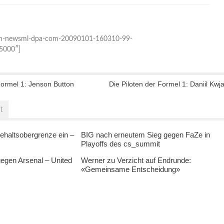
n-newsml-dpa-com-20090101-160310-99-
5000″]
Formel 1: Jenson Button
Die Piloten der Formel 1: Daniil Kwja
t
ehaltsobergrenze ein –
BIG nach erneutem Sieg gegen FaZe in
Playoffs des cs_summit
egen Arsenal – United
Werner zu Verzicht auf Endrunde:
«Gemeinsame Entscheidung»