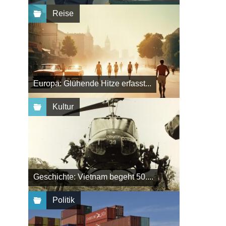
Reise
Europa: Glühende Hitze erfasst...
Kultur
Geschichte: Vietnam begeht 50....
Politik