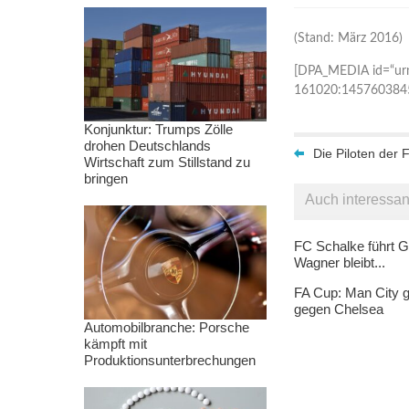
(Stand: März 2016)
[DPA_MEDIA id=“ur
161020:145760384
Konjunktur: Trumps Zölle
drohen Deutschlands
Die Piloten der 
Wirtschaft zum Stillstand zu
bringen
Auch interessan
FC Schalke führt G
Wagner bleibt...
FA Cup: Man City g
gegen Chelsea
Automobilbranche: Porsche
kämpft mit
Produktionsunterbrechungen