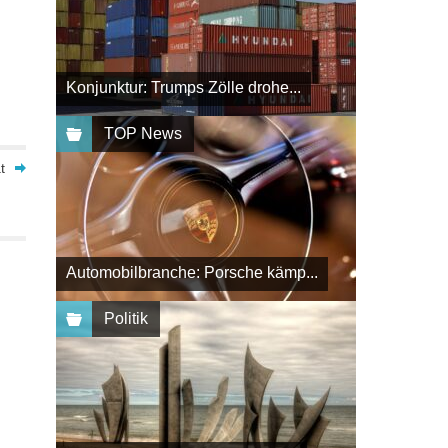
Konjunktur: Trumps Zölle drohe...
TOP News
t
Automobilbranche: Porsche kämp...
Politik