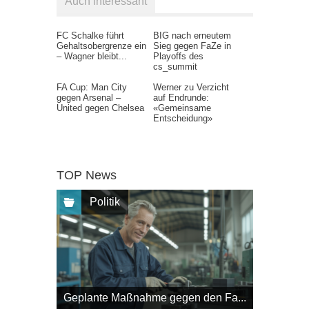
Auch interessant
FC Schalke führt
BIG nach erneutem
Gehaltsobergrenze ein
Sieg gegen FaZe in
– Wagner bleibt...
Playoffs des
cs_summit
FA Cup: Man City
Werner zu Verzicht
gegen Arsenal –
auf Endrunde:
United gegen Chelsea
«Gemeinsame
Entscheidung»
TOP News
Politik
Geplante Maßnahme gegen den Fa...