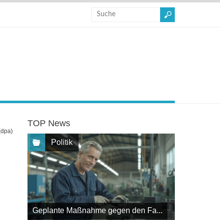
TOP News
(dpa)
Politik
Geplante Maßnahme gegen den Fa...