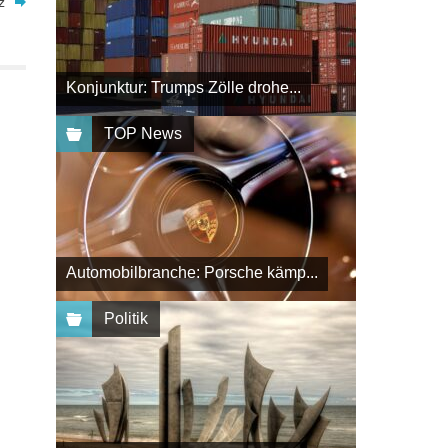
z
Konjunktur: Trumps Zölle drohe...
TOP News
Automobilbranche: Porsche kämp...
Politik