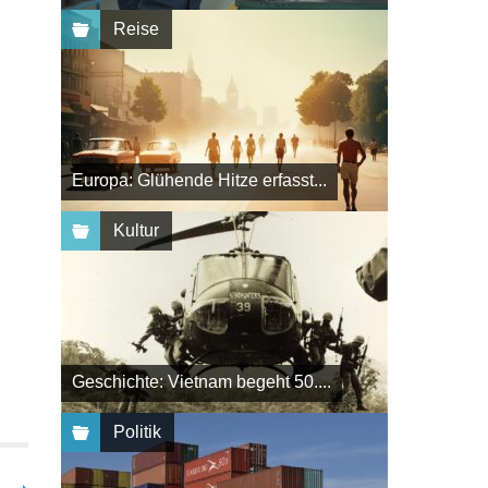
Reise
Europa: Glühende Hitze erfasst...
Kultur
Geschichte: Vietnam begeht 50....
Politik