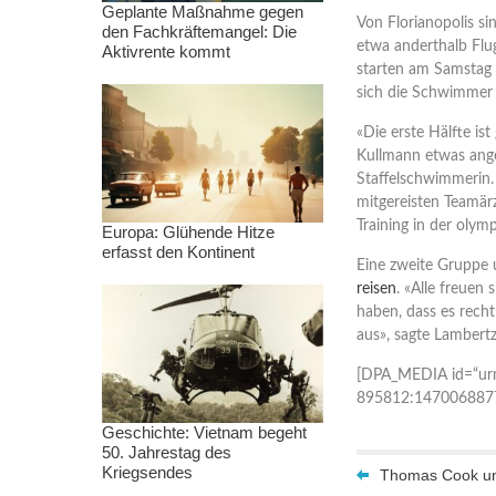
Geplante Maßnahme gegen
Von Florianopolis si
den Fachkräftemangel: Die
etwa anderthalb Flug
Aktivrente kommt
starten am Samstag
sich die Schwimmer 
«Die erste Hälfte is
Kullmann etwas anges
Staffelschwimmerin.
mitgereisten Teamär
Training in der oly
Europa: Glühende Hitze
erfasst den Kontinent
Eine zweite Gruppe
reisen
. «Alle freuen
haben, dass es recht
aus», sagte Lambertz
[DPA_MEDIA id=“ur
895812:147006887
Geschichte: Vietnam begeht
50. Jahrestag des
Kriegsendes
Thomas Cook un