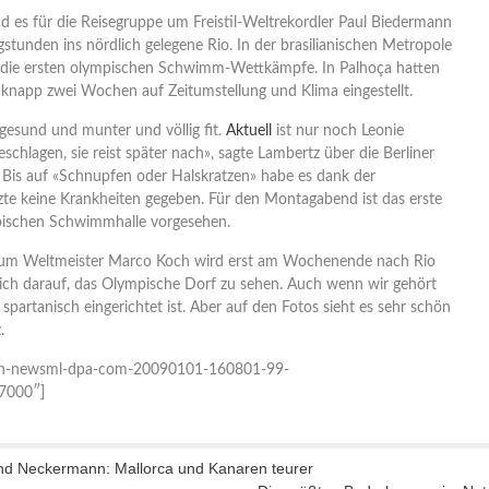
nd es für die Reisegruppe um Freistil-Weltrekordler Paul Biedermann
stunden ins nördlich gelegene Rio. In der brasilianischen Metropole
 die ersten olympischen Schwimm-Wettkämpfe. In Palhoça hatten
knapp zwei Wochen auf Zeitumstellung und Klima eingestellt.
t gesund und munter und völlig fit.
Aktuell
ist nur noch Leonie
chlagen, sie reist später nach», sagte Lambertz über die Berliner
 Bis auf «Schnupfen oder Halskratzen» habe es dank der
zte keine Krankheiten gegeben. Für den Montagabend ist das erste
mpischen Schwimmhalle vorgesehen.
 um Weltmeister Marco Koch wird erst am Wochenende nach Rio
 sich darauf, das Olympische Dorf zu sehen. Auch wenn wir gehört
 spartanisch eingerichtet ist. Aber auf den Fotos sieht es sehr schön
.
n-newsml-dpa-com-20090101-160801-99-
7000″]
d Neckermann: Mallorca und Kanaren teurer