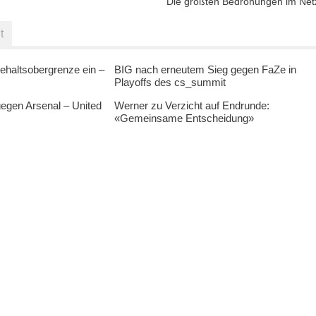
Die größten Bedrohungen im Net
t
ehaltsobergrenze ein –
BIG nach erneutem Sieg gegen FaZe in
Playoffs des cs_summit
egen Arsenal – United
Werner zu Verzicht auf Endrunde:
«Gemeinsame Entscheidung»