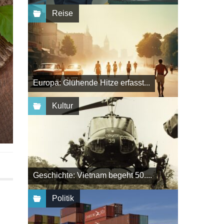
Reise
Europa: Glühende Hitze erfasst...
Kultur
Geschichte: Vietnam begeht 50....
Politik