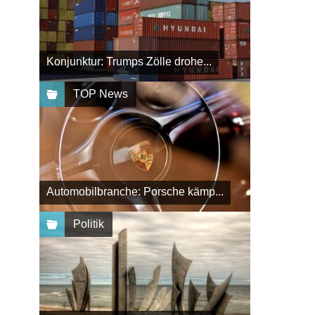
Konjunktur: Trumps Zölle drohe...
TOP News
Automobilbranche: Porsche kämp...
Politik