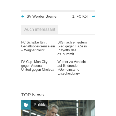
SV Werder Bremen
1. FC Köln
Auch interessant
FC Schalke führt
BIG nach erneutem
Gehaltsobergrenze ein
Sieg gegen FaZe in
– Wagner bleibt...
Playoffs des
cs_summit
FA Cup: Man City
Werner zu Verzicht
gegen Arsenal –
auf Endrunde:
United gegen Chelsea
«Gemeinsame
Entscheidung»
TOP News
Politik