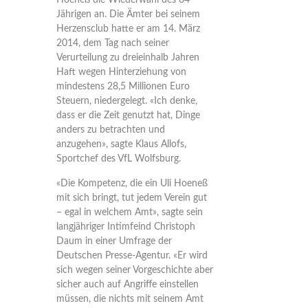
Hoeneß die Wiederwahl des 64-
Jährigen an. Die Ämter bei seinem
Herzensclub hatte er am 14. März
2014, dem Tag nach seiner
Verurteilung zu dreieinhalb Jahren
Haft wegen Hinterziehung von
mindestens 28,5 Millionen Euro
Steuern, niedergelegt. «Ich denke,
dass er die Zeit genutzt hat, Dinge
anders zu betrachten und
anzugehen», sagte Klaus Allofs,
Sportchef des VfL Wolfsburg.
«Die Kompetenz, die ein Uli Hoeneß
mit sich bringt, tut jedem Verein gut
– egal in welchem Amt», sagte sein
langjähriger Intimfeind Christoph
Daum in einer Umfrage der
Deutschen Presse-Agentur. «Er wird
sich wegen seiner Vorgeschichte aber
sicher auch auf Angriffe einstellen
müssen, die nichts mit seinem Amt