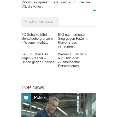
VW muss sparen: Jetzt wird auch über den
VfL diskutiert
Auch interessant
FC Schalke führt
BIG nach erneutem
Gehaltsobergrenze ein
Sieg gegen FaZe in
– Wagner bleibt...
Playoffs des
cs_summit
FA Cup: Man City
Werner zu Verzicht
gegen Arsenal –
auf Endrunde:
United gegen Chelsea
«Gemeinsame
Entscheidung»
TOP News
Politik