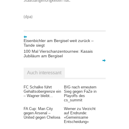
Staatsangehörigkeiten hat.
(dpa)
Eisenbichler am Bergisel weit zurück –
Tande siegt
100 Mal Vierschanzentournee: Kasais
Jubiläum am Bergisel
Auch interessant
FC Schalke führt
BIG nach erneutem
Gehaltsobergrenze ein
Sieg gegen FaZe in
– Wagner bleibt...
Playoffs des
cs_summit
FA Cup: Man City
Werner zu Verzicht
gegen Arsenal –
auf Endrunde:
United gegen Chelsea
«Gemeinsame
Entscheidung»