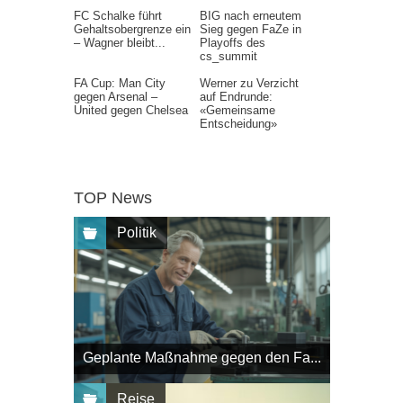
FC Schalke führt
BIG nach erneutem
Gehaltsobergrenze ein
Sieg gegen FaZe in
– Wagner bleibt...
Playoffs des
cs_summit
FA Cup: Man City
Werner zu Verzicht
gegen Arsenal –
auf Endrunde:
United gegen Chelsea
«Gemeinsame
Entscheidung»
TOP News
Politik
Geplante Maßnahme gegen den Fa...
Reise