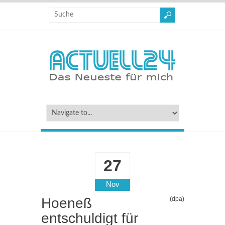
27
Nov
Hoeneß
(dpa)
entschuldigt für