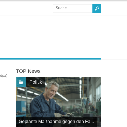
TOP News
(dpa)
Politik
Geplante Maßnahme gegen den Fa...