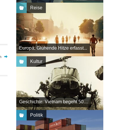
Reise
Europa: Glühende Hitze erfasst...
n
Kultur
Geschichte: Vietnam begeht 50....
Politik