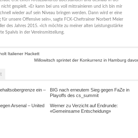
gerade erst einen Kreuzbandriss überstanden und deshalb in der
nicht gespielt. «Er kann bei uns voll mittrainieren und ich bin mir
 schnell wieder auf sein Niveau bringen werden. Dann wird er eine
 für unsere Offensive sein», sagte FCK-Cheftrainer Norbert Meier
ler des Jahres 2015. «Ich möchte zu meiner alten Leistungsstärke
te Spalvis in der Vereinsmitteilung.
lt Italiener Hackett
Millowitsch sprintet der Konkurrenz in Hamburg davo
t
ehaltsobergrenze ein –
BIG nach erneutem Sieg gegen FaZe in
Playoffs des cs_summit
egen Arsenal – United
Werner zu Verzicht auf Endrunde:
«Gemeinsame Entscheidung»