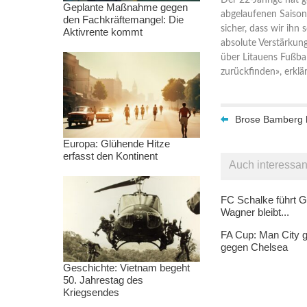
Der 22-Jährige hat 
Geplante Maßnahme gegen
abgelaufenen Saison 
den Fachkräftemangel: Die
sicher, dass wir ihn
Aktivrente kommt
absolute Verstärkung
über Litauens Fußbal
zurückfinden», erklär
Brose Bamberg ho
Europa: Glühende Hitze
erfasst den Kontinent
Auch interessan
FC Schalke führt G
Wagner bleibt...
FA Cup: Man City g
gegen Chelsea
Geschichte: Vietnam begeht
50. Jahrestag des
Kriegsendes