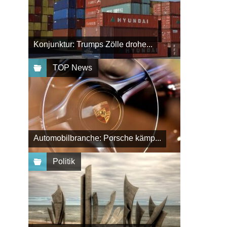
Konjunktur: Trumps Zölle drohe...
TOP News
Automobilbranche: Porsche kämp...
Politik