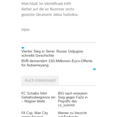
Matchball. Im Viertelfinale trifft
Kerber auf die an Nummer sechs
gesetzte Ukrainerin Jelina Switolina.
(dpa)
Vierter Sieg in Serie: Russe Ustjugow
schreibt Geschichte
BVB dementiert 150-Millionen-Euro-Offerte
für Aubameyang
Auch interessant
FC Schalke führt
BIG nach erneutem
Gehaltsobergrenze ein
Sieg gegen FaZe in
– Wagner bleibt...
Playoffs des
cs_summit
FA Cup: Man City
Werner zu Verzicht
gegen Arsenal –
auf Endrunde: