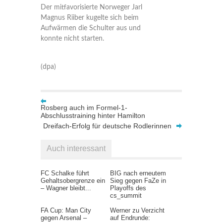
Der mitfavorisierte Norweger Jarl
Magnus Riiber kugelte sich beim
Aufwärmen die Schulter aus und
konnte nicht starten.
(dpa)
Rosberg auch im Formel-1-
Abschlusstraining hinter Hamilton
Dreifach-Erfolg für deutsche Rodlerinnen
Auch interessant
FC Schalke führt
BIG nach erneutem
Gehaltsobergrenze ein
Sieg gegen FaZe in
– Wagner bleibt...
Playoffs des
cs_summit
FA Cup: Man City
Werner zu Verzicht
gegen Arsenal –
auf Endrunde: