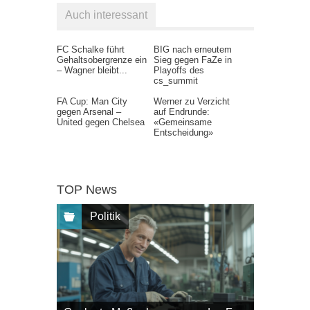
Auch interessant
FC Schalke führt
BIG nach erneutem
Gehaltsobergrenze ein
Sieg gegen FaZe in
– Wagner bleibt...
Playoffs des
cs_summit
FA Cup: Man City
Werner zu Verzicht
gegen Arsenal –
auf Endrunde:
United gegen Chelsea
«Gemeinsame
Entscheidung»
TOP News
Politik