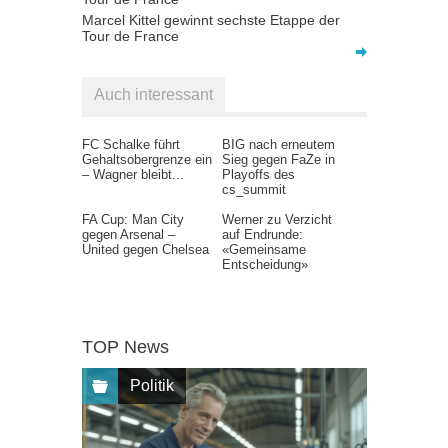
Marcel Kittel gewinnt sechste Etappe der
Tour de France
Auch interessant
FC Schalke führt
BIG nach erneutem
Gehaltsobergrenze ein
Sieg gegen FaZe in
– Wagner bleibt...
Playoffs des
cs_summit
FA Cup: Man City
Werner zu Verzicht
gegen Arsenal –
auf Endrunde:
United gegen Chelsea
«Gemeinsame
Entscheidung»
TOP News
Politik