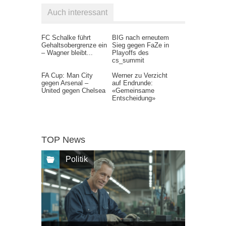
Auch interessant
FC Schalke führt
BIG nach erneutem
Gehaltsobergrenze ein
Sieg gegen FaZe in
– Wagner bleibt...
Playoffs des
cs_summit
FA Cup: Man City
Werner zu Verzicht
gegen Arsenal –
auf Endrunde:
United gegen Chelsea
«Gemeinsame
Entscheidung»
TOP News
Politik