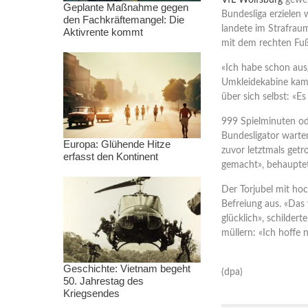
VfL Wolfsburg
gewett
Geplante Maßnahme gegen
Bundesliga erzielen
den Fachkräftemangel: Die
landete im Strafrau
Aktivrente kommt
mit dem rechten Fu
«Ich habe schon ausg
Umkleidekabine kam:
über sich selbst: «E
999 Spielminuten od
Bundesligator warte
Europa: Glühende Hitze
zuvor letztmals getr
erfasst den Kontinent
gemacht», behauptet
Der Torjubel mit ho
Befreiung aus. «Das
glücklich», schilder
müllern: «Ich hoffe 
Geschichte: Vietnam begeht
(dpa)
50. Jahrestag des
Kriegsendes