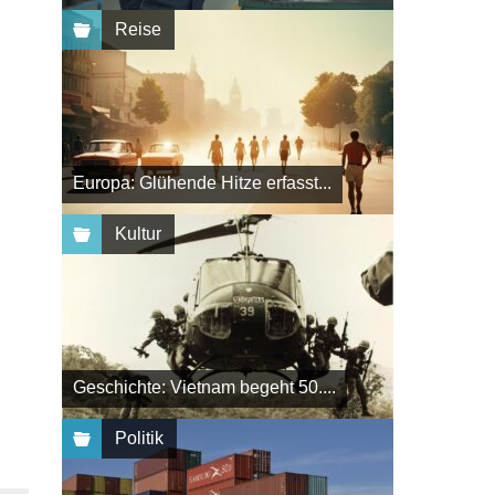
Reise
Europa: Glühende Hitze erfasst...
Kultur
Geschichte: Vietnam begeht 50....
Politik