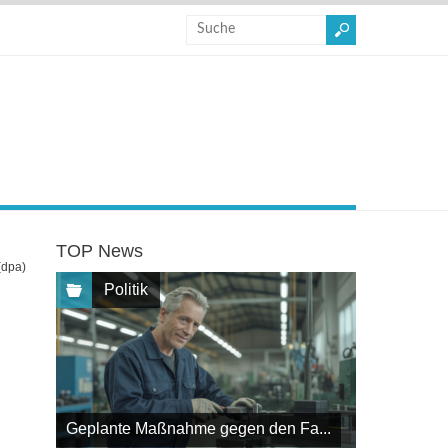
TOP News
(dpa)
Politik
Geplante Maßnahme gegen den Fa...