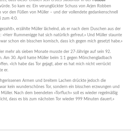
et, dass dieser endlich sein erstes Saisontor in der
Fußball
-
 würde. So kam es: Ein verunglückter Schuss von Arjen Robben
m vor den Füßen von Müller – und der vollendete gedankenschnell
ß zum 4:0.
ezahlt», erzählte Müller lächelnd, als er nach dem Duschen aus der
 «Herr Rummenigge hat sich natürlich gefreut.» Und Müller staunte
s war schon ein bisschen komisch, dass ich gegen mich gesetzt habe.»
er mehr als sieben Monate musste der 27-Jährige auf sein 92.
n. Am 30. April hatte Müller beim 1:1 gegen Mönchengladbach
offen. «Ich habe das Tor gejagt, aber es hat mich nicht verrückt
e er.
chgerissenen Armen und breitem Lachen drückte jedoch die
 war kein wunderschönes Tor, sondern ein bisschen erzwungen und
te Müller. Nach dem beendeten «Torfluch» soll es wieder regelmäßig
nicht, dass es bis zum nächsten Tor wieder 999 Minuten dauert.»