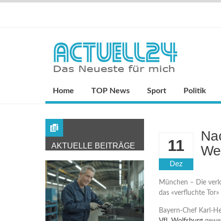
Home
TOP News
Sport
Politik
Nac
11
AKTUELLE BEITRÄGE
Wet
Dez
München – Die verl
das «verfluchte Tor»
Bayern-Chef Karl-H