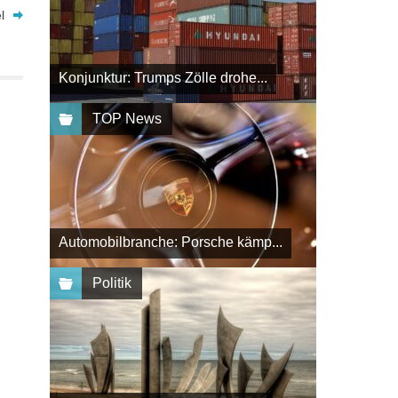
l
Konjunktur: Trumps Zölle drohe...
TOP News
Automobilbranche: Porsche kämp...
Politik