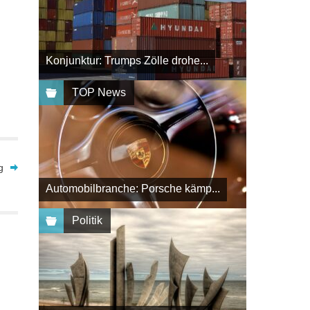
Konjunktur: Trumps Zölle drohe...
TOP News
g
Automobilbranche: Porsche kämp...
Politik