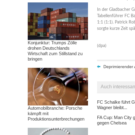
In der Gladbacher G
Tabellenführer FC Ba
1:1 (1:1). Patrick R
sorgte kurze Zeit spä
Konjunktur: Trumps Zölle
(dpa)
drohen Deutschlands
Wirtschaft zum Stillstand zu
bringen
Deprimierender 
Auch interessan
FC Schalke führt G
Wagner bleibt...
Automobilbranche: Porsche
kämpft mit
FA Cup: Man City g
Produktionsunterbrechungen
gegen Chelsea