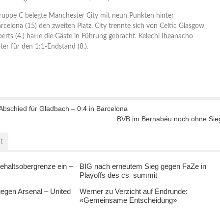
ruppe C belegte Manchester City mit neun Punkten hinter
rcelona (15) den zweiten Platz. City trennte sich von Celtic Glasgow
oberts (4.) hatte die Gäste in Führung gebracht. Kelechi Iheanacho
ter für den 1:1-Endstand (8.).
Abschied für Gladbach – 0:4 in Barcelona
BVB im Bernabéu noch ohne Sie
t
ehaltsobergrenze ein –
BIG nach erneutem Sieg gegen FaZe in
Playoffs des cs_summit
egen Arsenal – United
Werner zu Verzicht auf Endrunde:
«Gemeinsame Entscheidung»