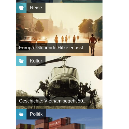
Reise
Europa: Glühende Hitze erfasst...
Kultur
Geschichte: Vietnam begeht 50....
Politik