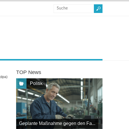
TOP News
(dpa)
Politik
Geplante Maßnahme gegen den Fa...