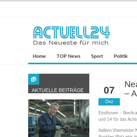
Home
TOP News
Sport
Politik
Nea
07
AKTUELLE BEITRÄGE
– A
Dez
Eindhoven – Benfic
und 14 für das Achte
Italiens Vizemeister