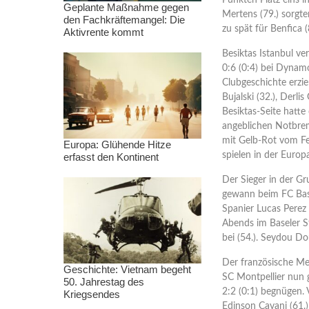
Punkten Platz eins i
Geplante Maßnahme gegen
Mertens (79.) sorgt
den Fachkräftemangel: Die
zu spät für Benfica (
Aktivrente kommt
Besiktas Istanbul ve
0:6 (0:4) bei Dynam
Clubgeschichte erzie
Bujalski (32.), Derli
Besiktas-Seite hatt
angeblichen Notbrem
mit Gelb-Rot vom Fel
Europa: Glühende Hitze
spielen in der Europ
erfasst den Kontinent
Der Sieger in der G
gewann beim FC Base
Spanier Lucas Perez 
Abends im Baseler St
bei (54.). Seydou Do
Der französische Mei
Geschichte: Vietnam begeht
SC Montpellier nun 
50. Jahrestag des
2:2 (0:1) begnügen. 
Kriegsendes
Edinson Cavani (61.)