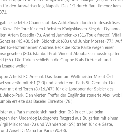
n der Gruppe B vor den Portugiesen (8). Jose Callejon (60.) und Dries
en für den Auswärtserfolg Napolis. Das 1:2 durch Raul Jimenez kam
87.).
rgab seine letzte Chance auf das Achtelfinale durch ein desaströses
o Kiew. Die Tore für den höchsten Königsklassen-Sieg der Dynamo-
lten Artem Besedin (9.), Andrej Jarmolenko (31./Foulelfmeter), Vitali
s Gonzalez (45.+3), Serhi Sidorchuk (60.) und Junior Moraes (77.). Auf
e der Ex-Hoffenheimer Andreas Beck die Rote Karte wegen einer
se gesehen (30.). Istanbul-Profi Vincent Aboubakar musste später
d (56.). Die Türken schließen die Gruppe B als Dritter ab und
a League weiter.
ruppe A heißt FC Arsenal. Das Team um Weltmeister Mesut Özil
l souverän mit 4:1 (2:0) und landete vor Paris St. Germain. Der
war mit drei Toren (8./16./47.) für die Londoner der Spieler des
. Jakob-Park. Den vierten Treffer der Engländer steuerte Alex Iwobi
umbia erzielte das Baseler Ehrentor (78.).
ster aus Paris musste sich nach dem 0:3 in der Liga beim
gegen den Underdog Ludogorets Razgrad aus Bulgarien mit einem
Virgil Misidschan (9.) und Wanderson (69.) trafen für die Gäste,
 und Angel Di Maria für Paris (90.+3).