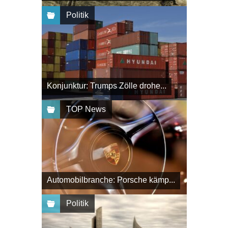
Politik
Konjunktur: Trumps Zölle drohe...
TOP News
Automobilbranche: Porsche kämp...
Politik