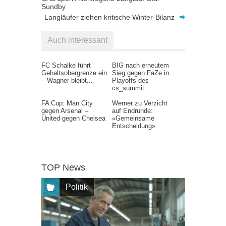
Sundby
Langläufer ziehen kritische Winter-Bilanz
Auch interessant
FC Schalke führt
BIG nach erneutem
Gehaltsobergrenze ein
Sieg gegen FaZe in
– Wagner bleibt...
Playoffs des
cs_summit
FA Cup: Man City
Werner zu Verzicht
gegen Arsenal –
auf Endrunde:
United gegen Chelsea
«Gemeinsame
Entscheidung»
TOP News
Politik