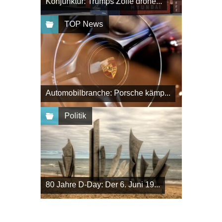
Konjunktur: Trumps Zölle drohe...
TOP News
Automobilbranche: Porsche kämp...
Politik
80 Jahre D-Day: Der 6. Juni 19...