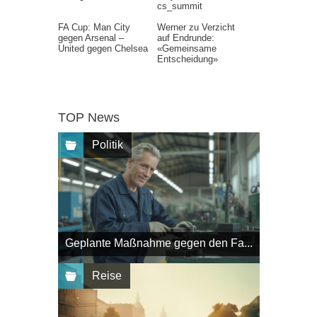
cs_summit
FA Cup: Man City
Werner zu Verzicht
gegen Arsenal –
auf Endrunde:
United gegen Chelsea
«Gemeinsame
Entscheidung»
TOP News
Politik
Geplante Maßnahme gegen den Fa...
Reise