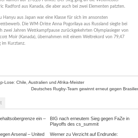
fer kamen auf 170,20 Punkte. Der Sieg ging an die Weltmeister
 Radford aus Kanada, die aber auch bei zwei Elementen patzten.
u Hanyu aus Japan war eine Klasse für sich im ansonsten
ttbewerb. Die WM-Dritte Anna Pogorilaya aus Russland siegte bei
h zwei Jahren Wettkampfpause zurückgekehrten Olympiasieger von
Scott Moir (Kanada), übernahmen mit einem Weltrekord von 79,47
 im Kurztanz.
Lose: Chile, Australien und Afrika-Meister
Deutsches Rugby-Team gewinnt erneut gegen Brasilie
t
ehaltsobergrenze ein –
BIG nach erneutem Sieg gegen FaZe in
Playoffs des cs_summit
egen Arsenal – United
Werner zu Verzicht auf Endrunde: