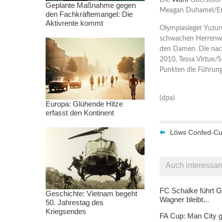
Die
Wahl
-Oberstdor
Geplante Maßnahme gegen
Meagan Duhamel/Eric
den Fachkräftemangel: Die
Aktivrente kommt
Olympiasieger Yuzur
schwachen Herrenwe
den Damen. Die nac
2010, Tessa Virtue/
Punkten die Führung
(dpa)
Europa: Glühende Hitze
erfasst den Kontinent
Löws Confed-Cup-
Auch interessan
FC Schalke führt G
Geschichte: Vietnam begeht
Wagner bleibt...
50. Jahrestag des
Kriegsendes
FA Cup: Man City g