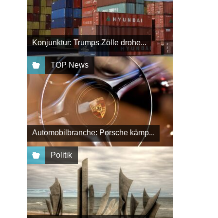
Konjunktur: Trumps Zölle drohe...
TOP News
Automobilbranche: Porsche kämp...
Politik