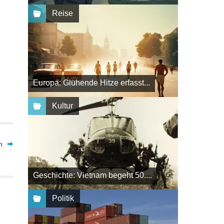
Reise
Europa: Glühende Hitze erfasst...
Kultur
n
Geschichte: Vietnam begeht 50....
Politik