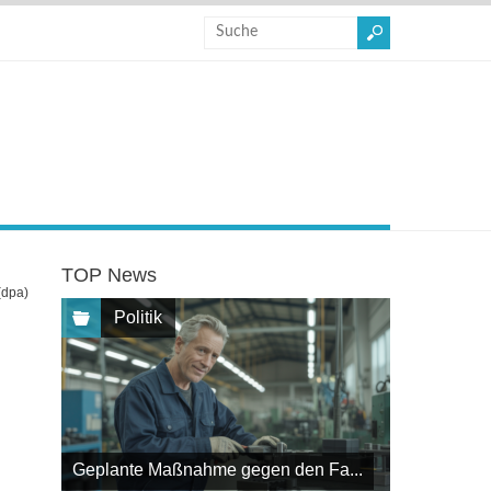
TOP News
(dpa)
Politik
Geplante Maßnahme gegen den Fa...