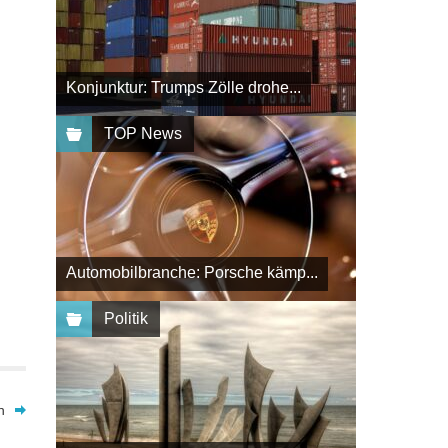
Konjunktur: Trumps Zölle drohe...
TOP News
Automobilbranche: Porsche kämp...
Politik
n