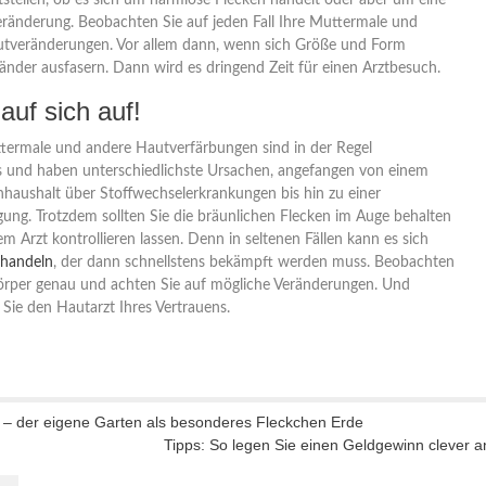
stellen, ob es sich um harmlose Flecken handelt oder aber um eine
änderung. Beobachten Sie auf jeden Fall Ihre Muttermale und
autveränderungen. Vor allem dann, wenn sich Größe und Form
änder ausfasern. Dann wird es dringend Zeit für einen Arztbesuch.
auf sich auf!
termale und andere Hautverfärbungen sind in der Regel
 und haben unterschiedlichste Ursachen, angefangen von einem
aushalt über Stoffwechselerkrankungen bis hin zu einer
gung. Trotzdem sollten Sie die bräunlichen Flecken im Auge behalten
em Arzt kontrollieren lassen. Denn in seltenen Fällen kann es sich
handeln
, der dann schnellstens bekämpft werden muss. Beobachten
Körper genau und achten Sie auf mögliche Veränderungen. Und
n Sie den Hautarzt Ihres Vertrauens.
r – der eigene Garten als besonderes Fleckchen Erde
Tipps: So legen Sie einen Geldgewinn clever a