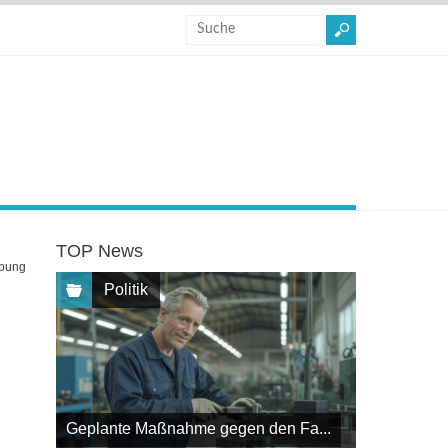
TOP News
bung
Politik
Geplante Maßnahme gegen den Fa...