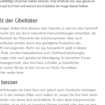
 vielfältige Ursachen haben können. Hier erfahren Sie, was genau es
n auf sich hat und warum Sie trotzdem ein Auge darauf haben
ßt der Übeltäter
nigen Stellen Ihres Körpers oder Gesichts zu viel von dem Farbstoff
 macht sich das durch bräunliche Hautverfärbungen bemerkbar. Sie
im Sommer das Phänomen der Sommersprossen. Aber auch
rsflecken werden durch eine gesteigerte Produktion des
fs hervorgerufen. Nicht nur das Sonnenlicht spielt in diesem
olle, sondern beispielsweise auch Stoffwechselstörungen,
rungen oder auch genetische Veranlagung. So bemerken Frauen
hwangerschaft, dass ihre Haut schneller zu bräunlichen
s vorher. All das ist kein Grund zur Panik. Für weitere
hier weiter lesen.
t besser
Verfärbungen der Haut kann sich jedoch auch Hautkrebs verbergen,
m in den meisten Fällen noch heilbar ist. Lassen Sie Ihre Haut daher
tänden von einem Arzt kontrollieren. Er kann dank entsprechender