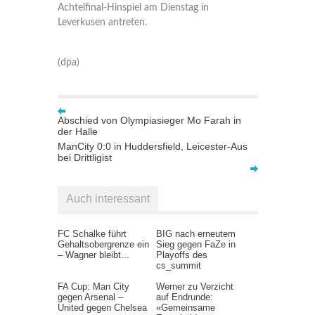
Achtelfinal-Hinspiel am Dienstag in
Leverkusen antreten.
(dpa)
Abschied von Olympiasieger Mo Farah in
der Halle
ManCity 0:0 in Huddersfield, Leicester-Aus
bei Drittligist
Auch interessant
FC Schalke führt
BIG nach erneutem
Gehaltsobergrenze ein
Sieg gegen FaZe in
– Wagner bleibt...
Playoffs des
cs_summit
FA Cup: Man City
Werner zu Verzicht
gegen Arsenal –
auf Endrunde:
United gegen Chelsea
«Gemeinsame