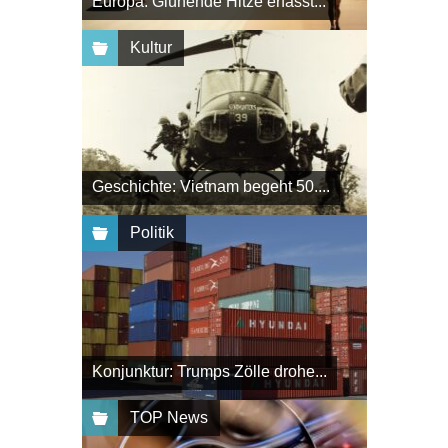
Europa: Glühende Hitze erfasst...
Kultur
Geschichte: Vietnam begeht 50....
Politik
Konjunktur: Trumps Zölle drohe...
TOP News