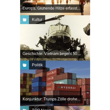
Europa: Glühende Hitze erfasst...
Kultur
Geschichte: Vietnam begeht 50....
Politik
Konjunktur: Trumps Zölle drohe...