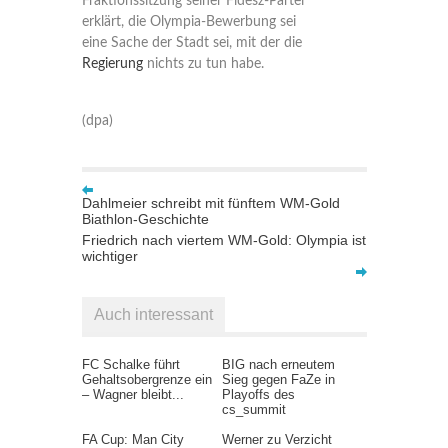
Fraktionssitzung seiner Fidesz-Partei
erklärt, die Olympia-Bewerbung sei
eine Sache der Stadt sei, mit der die
Regierung
nichts zu tun habe.
(dpa)
Dahlmeier schreibt mit fünftem WM-Gold
Biathlon-Geschichte
Friedrich nach viertem WM-Gold: Olympia ist
wichtiger
Auch interessant
FC Schalke führt
BIG nach erneutem
Gehaltsobergrenze ein
Sieg gegen FaZe in
– Wagner bleibt...
Playoffs des
cs_summit
FA Cup: Man City
Werner zu Verzicht