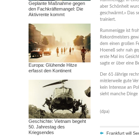
Rummenigge in einem
Geplante Maßnahme gegen
aber Schönheit wurde
den Fachkräftemangel: Die
geschwärmt.» Das se
Aktivrente kommt
trainiert.
Rummenigge ist froh
Rekordmeisters gewähl
dem einen großen Feh
Hoeneß sehr nah geg
erste Mal ins Gesic
sagte er über eine 
Europa: Glühende Hitze
erfasst den Kontinent
Der 61-Jährige rech
mittlerweile gute Ve
kein Interesse an Pol
sieht manche Dinge n
(dpa)
Geschichte: Vietnam begeht
50. Jahrestag des
Kriegsendes
Frankfurt will Se