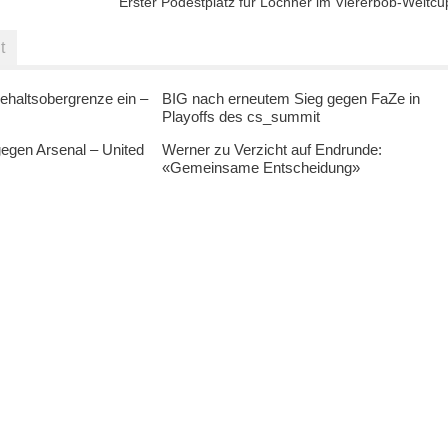
Erster Podestplatz für Lochner im Viererbob-Weltcu
t
ehaltsobergrenze ein –
BIG nach erneutem Sieg gegen FaZe in
Playoffs des cs_summit
egen Arsenal – United
Werner zu Verzicht auf Endrunde:
«Gemeinsame Entscheidung»