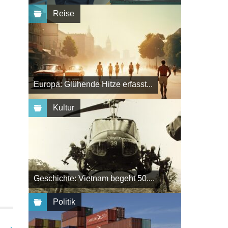
Reise
Europa: Glühende Hitze erfasst...
Kultur
Geschichte: Vietnam begeht 50....
Politik