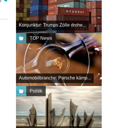
p
Konjunktur: Trumps Zölle drohe...
TOP News
Automobilbranche: Porsche kämp...
Politik