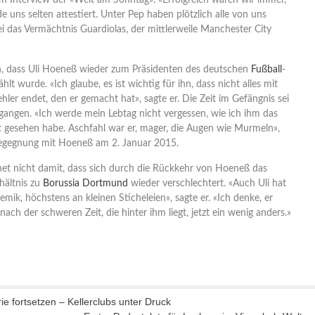
 Interview der «Welt am Sonntag». «Erfolgreich waren wir immer,
 uns selten attestiert. Unter Pep haben plötzlich alle von uns
i das Vermächtnis Guardiolas, der mittlerweile Manchester City
, dass Uli Hoeneß wieder zum Präsidenten des deutschen
Fußball
-
t wurde. «Ich glaube, es ist wichtig für ihn, dass nicht alles mit
ler endet, den er gemacht hat», sagte er. Die Zeit im Gefängnis sei
angen. «Ich werde mein Lebtag nicht vergessen, wie ich ihm das
ht gesehen habe. Aschfahl war er, mager, die Augen wie Murmeln»,
Begegnung mit Hoeneß am 2. Januar 2015.
net nicht damit, dass sich durch die Rückkehr von Hoeneß das
rhältnis zu
Borussia Dortmund
wieder verschlechtert. «Auch Uli hat
emik, höchstens an kleinen Sticheleien», sagte er. «Ich denke, er
ach der schweren Zeit, die hinter ihm liegt, jetzt ein wenig anders.»
rie fortsetzen – Kellerclubs unter Druck