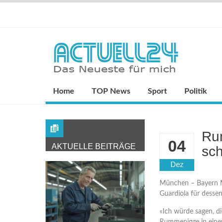
Home
TOP News
Sport
Politik
Ru
04
AKTUELLE BEITRÄGE
sch
Dez
München – Bayern M
Guardiola für dessen
«Ich würde sagen, di