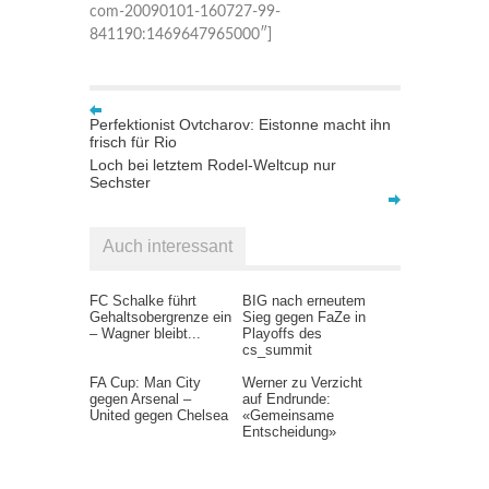
com-20090101-160727-99-
841190:1469647965000″]
Perfektionist Ovtcharov: Eistonne macht ihn
frisch für Rio
Loch bei letztem Rodel-Weltcup nur
Sechster
Auch interessant
FC Schalke führt
BIG nach erneutem
Gehaltsobergrenze ein
Sieg gegen FaZe in
– Wagner bleibt...
Playoffs des
cs_summit
FA Cup: Man City
Werner zu Verzicht
gegen Arsenal –
auf Endrunde:
United gegen Chelsea
«Gemeinsame
Entscheidung»