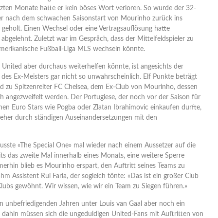
tzten Monate hatte er kein böses Wort verloren. So wurde der 32-
er nach dem schwachen Saisonstart von Mourinho zurück ins
 geholt. Einen Wechsel oder eine Vertragsauflösung hatte
 abgelehnt. Zuletzt war im Gespräch, dass der Mittelfeldspieler zu
 amerikanische Fußball-Liga MLS wechseln könnte.
United aber durchaus weiterhelfen könnte, ist angesichts der
des Ex-Meisters gar nicht so unwahrscheinlich. Elf Punkte beträgt
nd zu Spitzenreiter FC Chelsea, dem Ex-Club von Mourinho, dessen
ch angezweifelt werden. Der Portugiese, der noch vor der Saison für
nen Euro Stars wie Pogba oder Zlatan Ibrahimovic einkaufen durfte,
on eher durch ständigen Auseinandersetzungen mit den
ste «The Special One» mal wieder nach einem Aussetzer auf die
its das zweite Mal innerhalb eines Monats, eine weitere Sperre
Immerhin blieb es Mourinho erspart, den Auftritt seines Teams zu
hm Assistent Rui Faria, der sogleich tönte: «Das ist ein großer Club
Clubs gewöhnt. Wir wissen, wie wir ein Team zu Siegen führen.»
n unbefriedigenden Jahren unter Louis van Gaal aber noch ein
s dahin müssen sich die ungeduldigen United-Fans mit Auftritten von