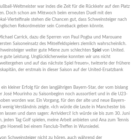
ßball-Weltmeister war indes die Zeit für die Rückkehr auf den Platz
n. Doch schon am Mittwoch beim erneuten Duell mit den
al-Viertelfinale stehen die Chancen gut, dass Schweinsteiger nach
nglischen Rekordmeister sein Comeback geben könnte.
Michael Carrick, dazu die Sperren von Paul Pogba und Marouane
ersten Saisoneinsatz des Mittelfeldspielers ziemlich wahrscheinlich.
Schweinsteiger weiter gute Miene zum schlechten
Spiel
von United.
e gute Leistung. Unglücklicherweise konnten wir uns nicht
weitergehen und auf das nächste Spiel freuen», twitterte der frühere
kapitän, der erstmals in dieser Saison auf der United-Ersatzbank
 ein kleiner Erfolg für den langjährigen Bayern-Star, der vom bislang
ner José Mourinho zu Saisonbeginn noch aussortiert und in die U23-
ben worden war. Ein Vorgang, für den der alte und neue Bayern-
 wenig Verständnis zeigte. «Ich würde die Leute in Manchester bis
en lassen und dann sagen: Arrividerci! Ich würde sie bis zum 30. Juni
, jeden Tag Golf spielen, meine Arbeit anbieten und Ana zum Tennis
sagte Hoeneß bei einem Fanclub-Treffen in Wunsiedel.
 von Schweinsteiger nicht zu hören, auch während der