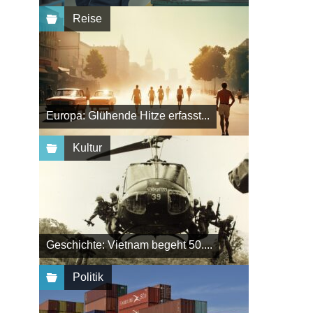
Reise
Europa: Glühende Hitze erfasst...
Kultur
Geschichte: Vietnam begeht 50....
Politik