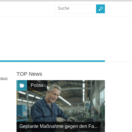
TOP News
(dpa)
Politik
Geplante Maßnahme gegen den Fa...