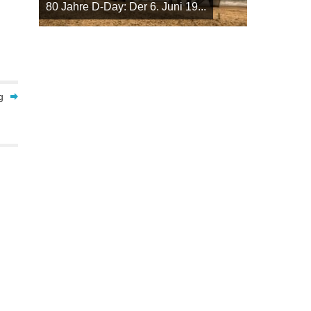
80 Jahre D-Day: Der 6. Juni 19...
g