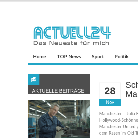
Home
TOP News
Sport
Politik
Sc
28
AKTUELLE BEITRÄGE
Man
Nov
Manchester – Julia 
Hollywood-Schönhei
Manchester United g
dem Rasen im Old Tr