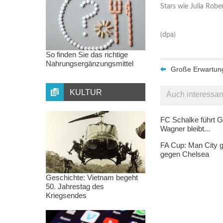
Stars wie Julia Rober
(dpa)
So finden Sie das richtige
Nahrungsergänzungsmittel
Große Erwartung
KULTUR
Auch interessan
FC Schalke führt G
Wagner bleibt...
FA Cup: Man City g
gegen Chelsea
Geschichte: Vietnam begeht
50. Jahrestag des
Kriegsendes