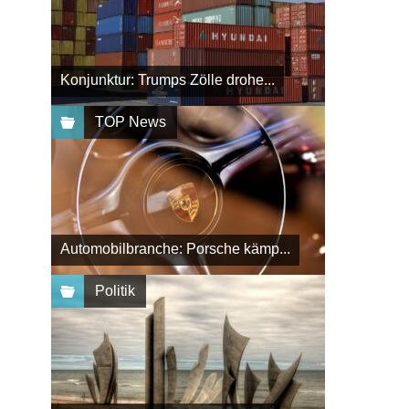
Konjunktur: Trumps Zölle drohe...
TOP News
Automobilbranche: Porsche kämp...
Politik