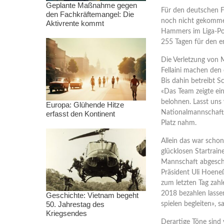
Geplante Maßnahme gegen
Für den deutschen Fu
den Fachkräftemangel: Die
noch nicht gekomme
Aktivrente kommt
Hammers im Liga-Pok
255 Tagen für den e
Die Verletzung von 
Fellaini machen den 
Bis dahin betreibt 
«Das Team zeigte ein
belohnen. Lasst uns 
Europa: Glühende Hitze
Nationalmannschafts
erfasst den Kontinent
Platz nahm.
Allein das war schon
glücklosen Startrai
Mannschaft abgescho
Präsident Uli Hoeneß
zum letzten Tag zahl
2018 bezahlen lassen
Geschichte: Vietnam begeht
50. Jahrestag des
spielen begleiten», 
Kriegsendes
Derartige Töne sind