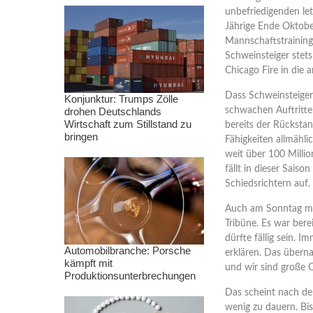
unbefriedigenden le
Jährige Ende Oktob
Mannschaftstraining
Schweinsteiger stets
Chicago Fire in die
Dass Schweinsteiger 
Konjunktur: Trumps Zölle
drohen Deutschlands
schwachen Auftritte 
Wirtschaft zum Stillstand zu
bereits der Rücksta
bringen
Fähigkeiten allmähli
weit über 100 Millio
fällt in dieser Sais
Schiedsrichtern auf.
Auch am Sonntag mus
Tribüne. Es war bere
dürfte fällig sein. 
Automobilbranche: Porsche
erklären. Das überna
kämpft mit
und wir sind große 
Produktionsunterbrechungen
Das scheint nach de
wenig zu dauern. Bi