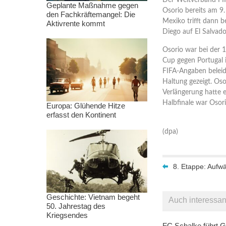
Der Weltverband FIF
Geplante Maßnahme gegen
Osorio bereits am 9.
den Fachkräftemangel: Die
Mexiko trifft dann 
Aktivrente kommt
Diego auf El Salvado
Osorio war bei der 
Cup gegen Portugal 
FIFA-Angaben beleid
Haltung gezeigt. Os
Verlängerung hatte e
Halbfinale war Osor
Europa: Glühende Hitze
erfasst den Kontinent
(dpa)
8. Etappe: Aufw
Geschichte: Vietnam begeht
Auch interessan
50. Jahrestag des
Kriegsendes
FC Schalke führt G