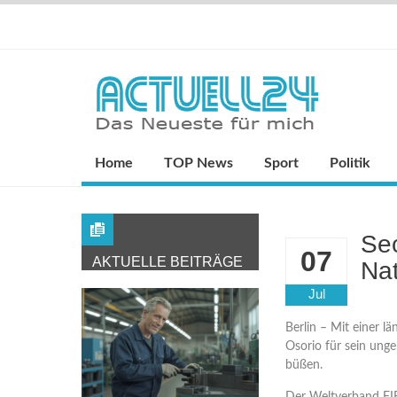
Home
TOP News
Sport
Politik
Sec
07
AKTUELLE BEITRÄGE
Nat
Jul
Berlin – Mit einer l
Osorio für sein ung
büßen.