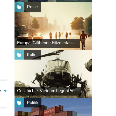
Reise
Europa: Glühende Hitze erfasst...
Kultur
Geschichte: Vietnam begeht 50....
e
Politik