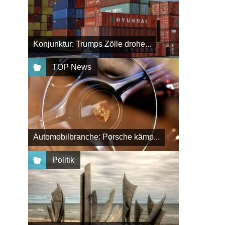
Konjunktur: Trumps Zölle drohe...
TOP News
Automobilbranche: Porsche kämp...
Politik