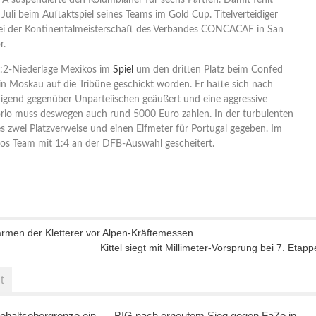
A suspendierte den Kolumbianer für sechs Partien. Damit fehlt
 Juli beim Auftaktspiel seines Teams im Gold Cup. Titelverteidiger
bei der Kontinentalmeisterschaft des Verbandes CONCACAF in San
r.
1:2-Niederlage Mexikos im
Spiel
um den dritten Platz beim Confed
in Moskau auf die Tribüne geschickt worden. Er hatte sich nach
igend gegenüber Unparteiischen geäußert und eine aggressive
orio muss deswegen auch rund 5000 Euro zahlen. In der turbulenten
s zwei Platzverweise und einen Elfmeter für Portugal gegeben. Im
ios Team mit 1:4 an der DFB-Auswahl gescheitert.
ärmen der Kletterer vor Alpen-Kräftemessen
Kittel siegt mit Millimeter-Vorsprung bei 7. Etapp
t
ehaltsobergrenze ein –
BIG nach erneutem Sieg gegen FaZe in