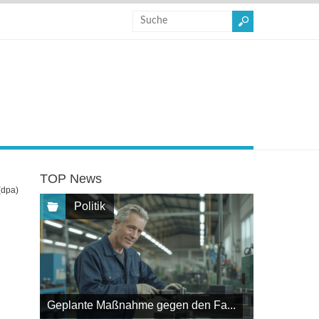
TOP News
(dpa)
Politik
Geplante Maßnahme gegen den Fa...