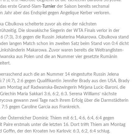
 6:1, 6:3. Nächste Gegnerin ist die Tschechin Barbora Strycova.
 das erste Grand-Slam-
Turnier
der Saison bereits sechsmal
n Jahr aber das Endspiel gegen Angelique Kerber verloren.
ka Cibulkova scheiterte zuvor als eine der nächsten
ühzeitig. Die slowakische Siegerin der WTA Finals verlor in der
:6 (7:3), 3:6 gegen die Russin Jekaterina Makarowa. Cibulkova stand
unden langen Match schon im zweiten Satz beim Stand von 0:4 dicht
inkshänderin Makarowa. Zuvor waren bereits die Weltranglisten-
dwanska aus Polen und die an Nummer vier gesetzte Rumänin
itert.
berraschend auch die an Nummer 14 eingestufte Russin Jelena
:7 (4:7), 2:6 gegen Qualifikantin Jennifer Brady aus den USA. Brady
ale am Montag auf Radwanska-Bezwingerin Mirjana Lucic-Baroni, die
 Griechin Maria Sakkari 3:6, 6:2, 6:3. Serena Williams‘ nächste
rycova gewann zwei Tage nach ihrem Erfolg über die Darmstädterin
 7:5 gegen Caroline Garcia aus Frankreich.
der Österreicher Dominic Thiem mit 6:1, 4:6, 6:4, 6:4 gegen
 Paire erstmals unter die letzten 16. Dort trifft Thiem am Montag
d Goffin, der den Kroaten Ivo Karlovic 6:3, 6:2, 6:4 schlug.