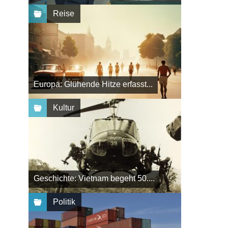
Reise
Europa: Glühende Hitze erfasst...
Kultur
Geschichte: Vietnam begeht 50....
Politik