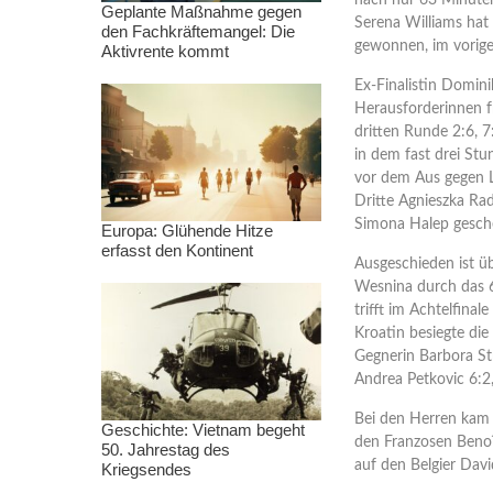
nach nur 63 Minuten
Geplante Maßnahme gegen
Serena Williams hat
den Fachkräftemangel: Die
gewonnen, im vorige
Aktivrente kommt
Ex-Finalistin Domini
Herausforderinnen fr
dritten Runde 2:6, 7
in dem fast drei St
vor dem Aus gegen L
Dritte Agnieszka Ra
Simona Halep gesche
Europa: Glühende Hitze
erfasst den Kontinent
Ausgeschieden ist ü
Wesnina durch das 6
trifft im Achtelfin
Kroatin besiegte die
Gegnerin Barbora St
Andrea Petkovic 6:2,
Bei den Herren kam 
Geschichte: Vietnam begeht
den Franzosen Benoît
50. Jahrestag des
auf den Belgier Davi
Kriegsendes