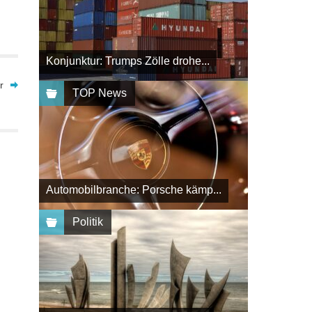
Konjunktur: Trumps Zölle drohe...
r
TOP News
Automobilbranche: Porsche kämp...
Politik