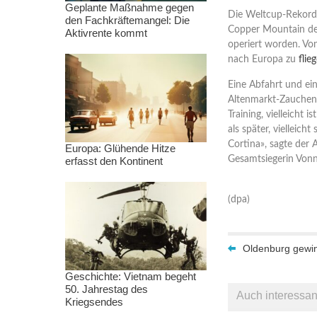
Geplante Maßnahme gegen
Die Weltcup-Rekords
den Fachkräftemangel: Die
Copper Mountain de
Aktivrente kommt
operiert worden. Vo
nach Europa zu
flie
Eine Abfahrt und ei
Altenmarkt-Zauchens
Training, vielleicht 
als später, vielleicht
Cortina», sagte der 
Europa: Glühende Hitze
Gesamtsiegerin Vonn
erfasst den Kontinent
(dpa)
Oldenburg gewin
Geschichte: Vietnam begeht
50. Jahrestag des
Auch interessan
Kriegsendes