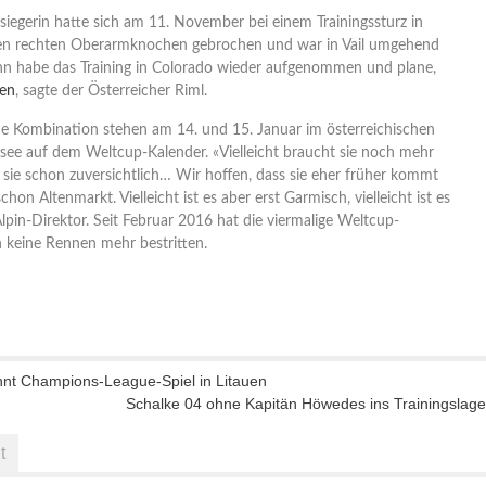
iegerin hatte sich am 11. November bei einem Trainingssturz in
n rechten Oberarmknochen gebrochen und war in Vail umgehend
nn habe das Training in Colorado wieder aufgenommen und plane,
gen
, sagte der Österreicher Riml.
ne Kombination stehen am 14. und 15. Januar im österreichischen
ee auf dem Weltcup-Kalender. «Vielleicht braucht sie noch mehr
ist sie schon zuversichtlich… Wir hoffen, dass sie eher früher kommt
 schon Altenmarkt. Vielleicht ist es aber erst Garmisch, vielleicht ist es
Alpin-Direktor. Seit Februar 2016 hat die viermalige Weltcup-
 keine Rennen mehr bestritten.
nt Champions-League-Spiel in Litauen
Schalke 04 ohne Kapitän Höwedes ins Trainingslage
t