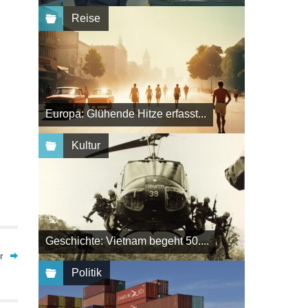
Reise
Europa: Glühende Hitze erfasst...
Kultur
Geschichte: Vietnam begeht 50....
r
Politik