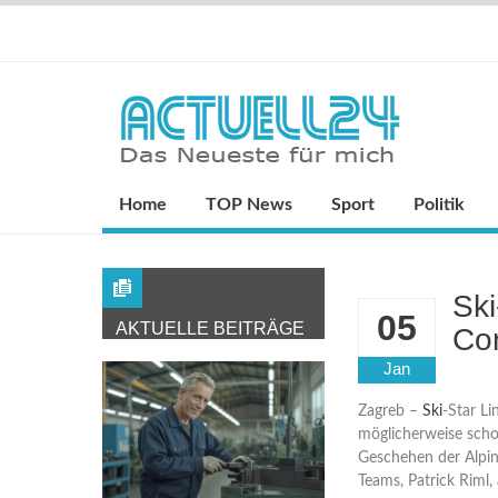
Home
TOP News
Sport
Politik
Ski
05
AKTUELLE BEITRÄGE
Co
Jan
Zagreb –
Ski
-Star L
möglicherweise sch
Geschehen der Alpine
Teams, Patrick Riml