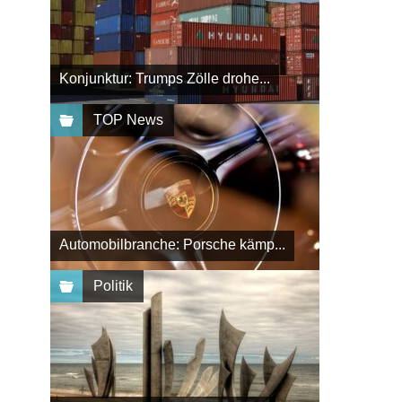
Konjunktur: Trumps Zölle drohe...
TOP News
Automobilbranche: Porsche kämp...
Politik