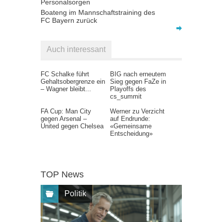
Personalsorgen
Boateng im Mannschaftstraining des
FC Bayern zurück
Auch interessant
FC Schalke führt
BIG nach erneutem
Gehaltsobergrenze ein
Sieg gegen FaZe in
– Wagner bleibt...
Playoffs des
cs_summit
FA Cup: Man City
Werner zu Verzicht
gegen Arsenal –
auf Endrunde:
United gegen Chelsea
«Gemeinsame
Entscheidung»
TOP News
Politik